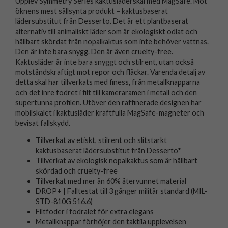
Upplev Symmetry Series kaktusläderskal med MagSafe. Möt
öknens mest sällsynta produkt – kaktusbaserat
lädersubstitut från Desserto. Det är ett plantbaserat
alternativ till animaliskt läder som är ekologiskt odlat och
hållbart skördat från nopalkaktus som inte behöver vattnas.
Den är inte bara snygg. Den är även cruelty-free.
Kaktusläder är inte bara snyggt och stilrent, utan också
motståndskraftigt mot repor och fläckar. Varenda detalj av
detta skal har tillverkats med finess, från metallknapparna
och det inre fodret i filt till kameraramen i metall och den
supertunna profilen. Utöver den raffinerade designen har
mobilskalet i kaktusläder kraftfulla MagSafe-magneter och
bevisat fallskydd.
Tillverkat av etiskt, stilrent och slitstarkt
kaktusbaserat lädersubstitut från Desserto*
Tillverkat av ekologisk nopalkaktus som är hållbart
skördad och cruelty-free
Tillverkat med mer än 60% återvunnet material
DROP+ | Falltestat till 3 gånger militär standard (MIL-
STD-810G 516.6)
Filtfoder i fodralet för extra elegans
Metallknappar förhöjer den taktila upplevelsen