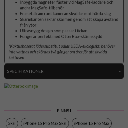
Inbyggda magneter fäster vid MagSafe-laddare och
andra MagSafe-tillbehör
En metallram runt kameran skyddar mot hårda slag
Skärmkanten säkrar skärmen genom att skapa avstånd
från ytor
Ultrasnygg design som passar i fickan
Fungerar perfekt med OtterBox-skärmskydd
*Kaktusbaserat lädersubstitut odlas USDA-ekologiskt, behöver
inte vattnas och skördas två gånger om året för att skydda
kaktusen
SPECIFIKATIONER
Artikelnummer
101483
Passar till
iPhone 15 Pro Max
Produkttyp
Skal
FINNS I
Egenskaper
MagSafe-kompatibel
Skal
iPhone 15 Pro Max Skal
iPhone 15 Pro Max
Färg
Svart