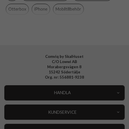
Material
Hårdplast (PC), Konstläder, PU (Polyuretan)
Otterbox
iPhone
Mobiltillbehör
Varumärke
Otterbox
Tillverkarens art nr
77-95761
EAN
840304765614
Comviq by SkalHuset
C/O Lowwi AB
Morabergsvägen 8
15242 Södertälje
Org. nr: 556881-9238
HANDLA
Outlet
Nyheter
KUNDSERVICE
Varumärken
Kundservice
Specialkategorier
90 dagars öppet köp