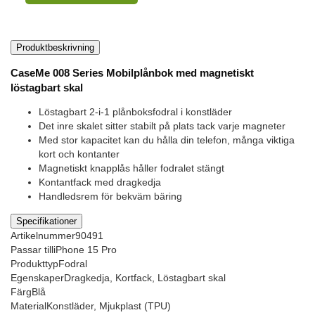
Produktbeskrivning
CaseMe 008 Series Mobilplånbok med magnetiskt
löstagbart skal
Löstagbart 2-i-1 plånboksfodral i konstläder
Det inre skalet sitter stabilt på plats tack varje magneter
Med stor kapacitet kan du hålla din telefon, många viktiga
kort och kontanter
Magnetiskt knapplås håller fodralet stängt
Kontantfack med dragkedja
Handledsrem för bekväm bäring
Specifikationer
Artikelnummer
90491
Passar till
iPhone 15 Pro
Produkttyp
Fodral
Egenskaper
Dragkedja, Kortfack, Löstagbart skal
Färg
Blå
Material
Konstläder, Mjukplast (TPU)