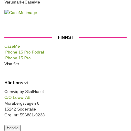
Varumärke
CaseMe
FINNS I
CaseMe
iPhone 15 Pro Fodral
iPhone 15 Pro
Visa fler
Här finns vi
Comviq by SkalHuset
C/O Lowwi AB
Morabergsvägen 8
15242 Södertälje
Org. nr: 556881-9238
Handla