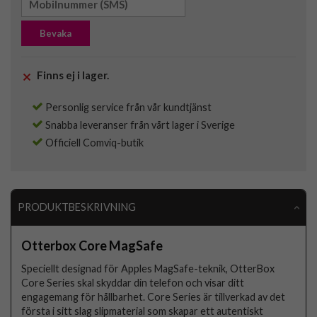
Bevaka
Finns ej i lager.
Personlig service från vår kundtjänst
Snabba leveranser från vårt lager i Sverige
Officiell Comviq-butik
PRODUKTBESKRIVNING
Otterbox Core MagSafe
Speciellt designad för Apples MagSafe-teknik, OtterBox
Core Series skal skyddar din telefon och visar ditt
engagemang för hållbarhet. Core Series är tillverkad av det
första i sitt slag slipmaterial som skapar ett autentiskt