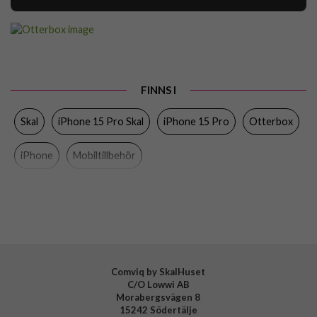
Artikelnummer
94488
Passar till
iPhone 15 Pro
Produkttyp
Skal
FINNS I
Egenskaper
MagSafe-kompatibel
Skal
iPhone 15 Pro Skal
iPhone 15 Pro
Otterbox
Färg
Blå
Material
Återvunnen plast
iPhone
Mobiltillbehör
Varumärke
Otterbox
Tillverkarens art nr
77-95140
EAN
840304757640
Comviq by SkalHuset
C/O Lowwi AB
Morabergsvägen 8
15242 Södertälje