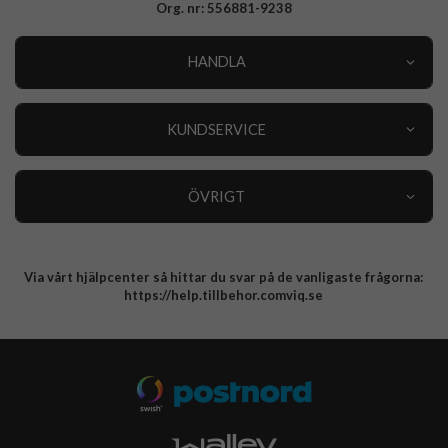
Org. nr: 556881-9238
HANDLA
Outlet
Nyheter
KUNDSERVICE
Varumärken
Kundservice
Specialkategorier
90 dagars öppet köp
ÖVRIGT
Köpevillkor
Om oss
Retur
Om cookies
Via vårt hjälpcenter så hittar du svar på de vanligaste frågorna:
Integritetspolicy
https://help.tillbehor.comviq.se