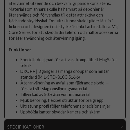
återvunnet utseende och bekväm, gripande konsistens.
Material som annars skulle ha hamnat på deponier är
återanvänds och förvandlas till detta attraktiva och
fjädrande skyddsskal. Det ultratunna skalet glider lätt in i
fickorna och designen i ett stycke är enkel att installera. Välj
Core Series för att skydda din telefon och håll processerna
för återanvändning och återvinning igång.
Funktioner
Speciellt designad för att vara kompatibelt MagSafe-
teknik
DROP+ | 3 gånger så många droppar som militär
standard (MIL-STD-810G 516.6)
Återanvändning av avfall som fjädrande skydd —
första i sitt slag omslipningsmaterial
Tillverkad av 50% återvunnet material
Mjuk beröring, flexibel struktur för bra grepp
Ultratunn profil följer telefonens precisionslinjer
Upphöjda kanter skyddar kamera och skärm
SPECIFIKATIONER