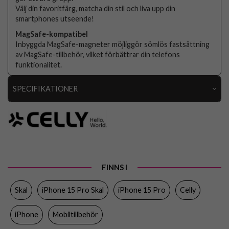
Välj din favoritfärg, matcha din stil och liva upp din
smartphones utseende!
MagSafe-kompatibel
Inbyggda MagSafe-magneter möjliggör sömlös fastsättning
av MagSafe-tillbehör, vilket förbättrar din telefons
funktionalitet.
SPECIFIKATIONER
Artikelnummer
103778
Passar till
iPhone 15 Pro
Produkttyp
Skal
Egenskaper
MagSafe-kompatibel
FINNS I
Färg
Svart
Skal
iPhone 15 Pro Skal
iPhone 15 Pro
Celly
Material
Mjukplast (TPU)
iPhone
Mobiltillbehör
Varumärke
Celly