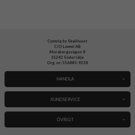
Tillverkarens art nr
CROMOMAG1054BK
EAN
8021735205630
Comviq by SkalHuset
C/O Lowwi AB
Morabergsvägen 8
15242 Södertälje
Org. nr: 556881-9238
HANDLA
Outlet
Nyheter
KUNDSERVICE
Varumärken
Kundservice
Specialkategorier
90 dagars öppet köp
ÖVRIGT
Köpevillkor
Om oss
Retur