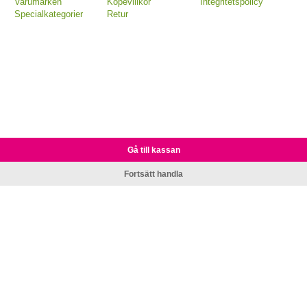
Varumärken
Köpevillkor
Integritetspolicy
Specialkategorier
Retur
Gå till kassan
Fortsätt handla