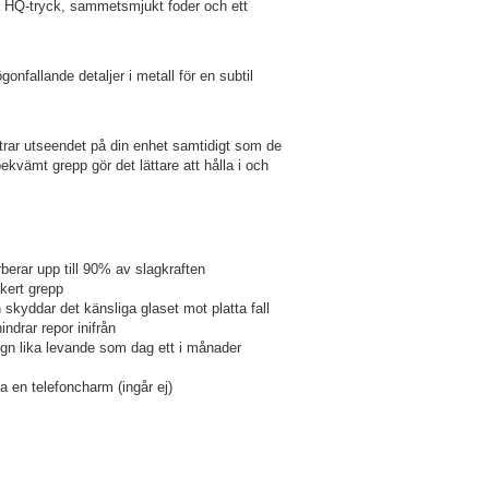
 HQ-tryck, sammetsmjukt foder och ett
fallande detaljer i metall för en subtil
ttrar utseendet på din enhet samtidigt som de
bekvämt grepp gör det lättare att hålla i och
rar upp till 90% av slagkraften
äkert grepp
skyddar det känsliga glaset mot platta fall
indrar repor inifrån
sign lika levande som dag ett i månader
a en telefoncharm (ingår ej)