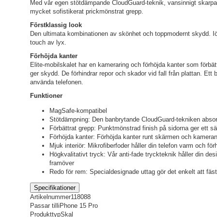
Med vår egen stötdämpande CloudGuard-teknik, vansinnigt skarpa
mycket sofistikerat prickmönstrat grepp.
Förstklassig look
Den ultimata kombinationen av skönhet och toppmodernt skydd. Iögon
touch av lyx.
Förhöjda kanter
Elite-mobilskalet har en kameraring och förhöjda kanter som förbä
ger skydd. De förhindrar repor och skador vid fall från plattan. Ett 
använda telefonen.
Funktioner
MagSafe-kompatibel
Stötdämpning: Den banbrytande CloudGuard-tekniken absorbe
Förbättrat grepp: Punktmönstrad finish på sidorna ger ett s
Förhöjda kanter: Förhöjda kanter runt skärmen och kameran 
Mjuk interiör: Mikrofiberfoder håller din telefon varm och förh
Högkvalitativt tryck: Vår anti-fade tryckteknik håller din de
framöver
Redo för rem: Specialdesignade uttag gör det enkelt att fäst
Specifikationer
Artikelnummer
118088
Passar till
iPhone 15 Pro
Produkttyp
Skal