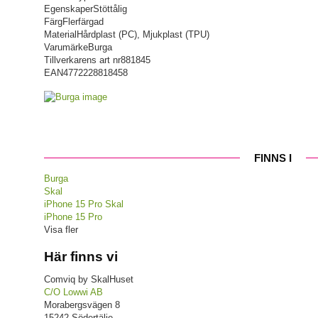
Egenskaper
Stöttålig
Färg
Flerfärgad
Material
Hårdplast (PC), Mjukplast (TPU)
Varumärke
Burga
Tillverkarens art nr
881845
EAN
4772228818458
FINNS I
Burga
Skal
iPhone 15 Pro Skal
iPhone 15 Pro
Visa fler
Här finns vi
Comviq by SkalHuset
C/O Lowwi AB
Morabergsvägen 8
15242 Södertälje