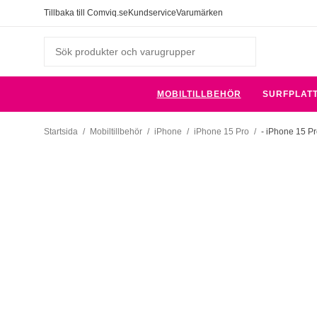
Tillbaka till Comviq.se
Kundservice
Varumärken
MOBILTILLBEHÖR
SURFPLAT
Startsida
/
Mobiltillbehör
/
iPhone
/
iPhone 15 Pro
/
- iPhone 15 Pr