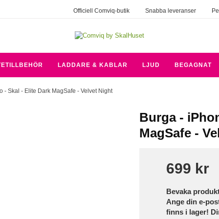
Officiell Comviq-butik
Snabba leveranser
Pe
TETILLBEHÖR
LADDARE & KABLAR
LJUD
BEGAGNAT
o - Skal - Elite Dark MagSafe - Velvet Night
Burga - iPhon
MagSafe - Ve
699 kr
Bevaka produk
Ange din e-pos
finns i lager! D