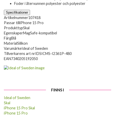
Foder i återvunnen polyester och polyester
Specifikationer
Artikelnummer
107418
Passar till
iPhone 15 Pro
Produkttyp
Skal
Egenskaper
MagSafe-kompatibel
Färg
Blå
Material
Silikon
Varumärke
Ideal of Sweden
Tillverkarens art nr
IDSICMS-I2361P-480
EAN
7340205192050
FINNS I
Ideal of Sweden
Skal
iPhone 15 Pro Skal
iPhone 15 Pro