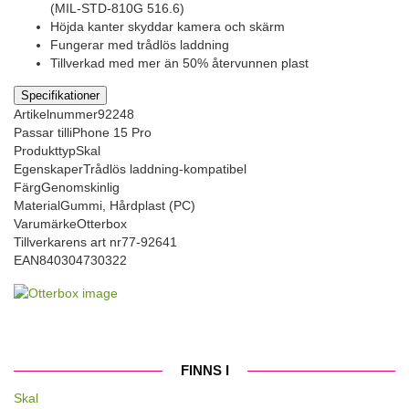
(MIL-STD-810G 516.6)
Höjda kanter skyddar kamera och skärm
Fungerar med trådlös laddning
Tillverkad med mer än 50% återvunnen plast
Specifikationer
Artikelnummer
92248
Passar till
iPhone 15 Pro
Produkttyp
Skal
Egenskaper
Trådlös laddning-kompatibel
Färg
Genomskinlig
Material
Gummi, Hårdplast (PC)
Varumärke
Otterbox
Tillverkarens art nr
77-92641
EAN
840304730322
FINNS I
Skal