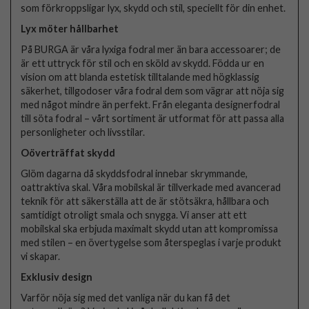
som förkroppsligar lyx, skydd och stil, speciellt för din enhet.
Lyx möter hållbarhet
På BURGA är våra lyxiga fodral mer än bara accessoarer; de
är ett uttryck för stil och en sköld av skydd. Födda ur en
vision om att blanda estetisk tilltalande med högklassig
säkerhet, tillgodoser våra fodral dem som vägrar att nöja sig
med något mindre än perfekt. Från eleganta designerfodral
till söta fodral – vårt sortiment är utformat för att passa alla
personligheter och livsstilar.
Oöverträffat skydd
Glöm dagarna då skyddsfodral innebar skrymmande,
oattraktiva skal. Våra mobilskal är tillverkade med avancerad
teknik för att säkerställa att de är stötsäkra, hållbara och
samtidigt otroligt smala och snygga. Vi anser att ett
mobilskal ska erbjuda maximalt skydd utan att kompromissa
med stilen – en övertygelse som återspeglas i varje produkt
vi skapar.
Exklusiv design
Varför nöja sig med det vanliga när du kan få det