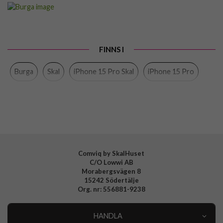
Artikelnummer
118280
Passar till
iPhone 15 Pro
Produkttyp
Skal
FINNS I
Färg
Flerfärgad
Burga
Skal
iPhone 15 Pro Skal
iPhone 15 Pro
Material
Hårdplast (PC), Mjukplast (TPU)
Varumärke
Burga
Tillverkarens art nr
882964
EAN
4772228829645
Comviq by SkalHuset
C/O Lowwi AB
Morabergsvägen 8
15242 Södertälje
Org. nr: 556881-9238
HANDLA