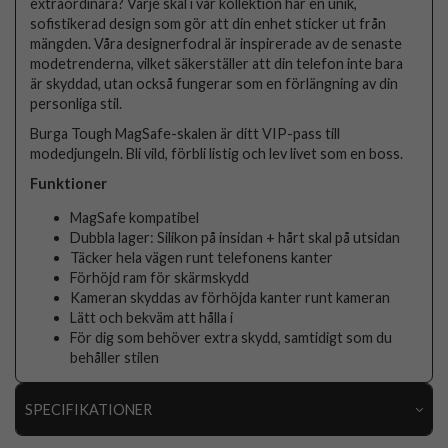
extraordinära? Varje skal i vår kollektion har en unik,
sofistikerad design som gör att din enhet sticker ut från
mängden. Våra designerfodral är inspirerade av de senaste
modetrenderna, vilket säkerställer att din telefon inte bara
är skyddad, utan också fungerar som en förlängning av din
personliga stil.
Burga Tough MagSafe-skalen är ditt VIP-pass till
modedjungeln. Bli vild, förbli listig och lev livet som en boss.
Funktioner
MagSafe kompatibel
Dubbla lager: Silikon på insidan + hårt skal på utsidan
Täcker hela vägen runt telefonens kanter
Förhöjd ram för skärmskydd
Kameran skyddas av förhöjda kanter runt kameran
Lätt och bekväm att hålla i
För dig som behöver extra skydd, samtidigt som du
behåller stilen
SPECIFIKATIONER