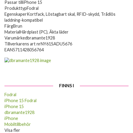
Passar till
iPhone 15
Produkttyp
Fodral
Egenskaper
Kortfack, Löstagbart skal, RFID-skydd, Trådlös
laddning-kompatibel
Färg
Brun
Material
Hårdplast (PC), Äkta läder
Varumärke
dbramante1928
Tillverkarens art nr
NY61SADU5676
EAN
5711428056764
FINNS I
Fodral
iPhone 15 Fodral
iPhone 15
dbramante1928
iPhone
Mobiltillbehör
Visa fler