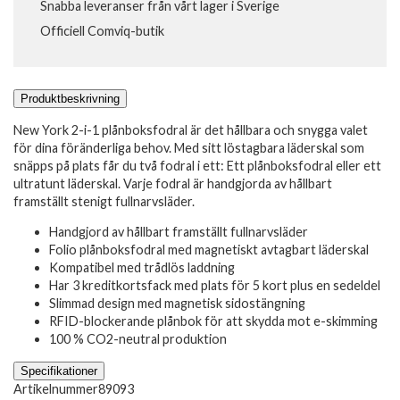
Snabba leveranser från vårt lager i Sverige
Officiell Comviq-butik
Produktbeskrivning
New York 2-i-1 plånboksfodral är det hållbara och snygga valet
för dina föränderliga behov. Med sitt löstagbara läderskal som
snäpps på plats får du två fodral i ett: Ett plånboksfodral eller ett
ultratunt läderskal. Varje fodral är handgjorda av hållbart
framställt stenigt fullnarvsläder.
Handgjord av hållbart framställt fullnarvsläder
Folio plånboksfodral med magnetiskt avtagbart läderskal
Kompatibel med trådlös laddning
Har 3 kreditkortsfack med plats för 5 kort plus en sedeldel
Slimmad design med magnetisk sidostängning
RFID-blockerande plånbok för att skydda mot e-skimming
100 % CO2-neutral produktion
Specifikationer
Artikelnummer
89093