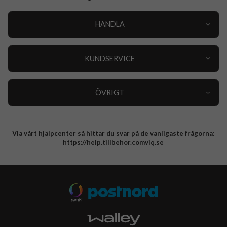
HANDLA
Outlet
Nyheter
KUNDSERVICE
Varumärken
Kundservice
Specialkategorier
90 dagars öppet köp
ÖVRIGT
Köpevillkor
Om oss
Retur
Om cookies
Via vårt hjälpcenter så hittar du svar på de vanligaste frågorna:
Integritetspolicy
https://help.tillbehor.comviq.se