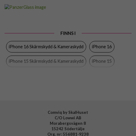
Artikelnummer
102498
Passar till
iPhone 15, iPhone 16
Produkttyp
Skärmskydd
FINNS I
Egenskaper
Case friendly, Privacy
iPhone 16 Skärmskydd & Kameraskydd
iPhone 16
Färg
Genomskinlig, Svart
Material
Härdat glas
iPhone 15 Skärmskydd & Kameraskydd
iPhone 15
Varumärke
PanzerGlass
PanzerGlass
Skärmskydd
iPhone
Mobiltillbehör
Tillverkarens art nr
P2861
EAN
5715685002458
Comviq by SkalHuset
C/O Lowwi AB
Morabergsvägen 8
15242 Södertälje
Org. nr: 556881-9238