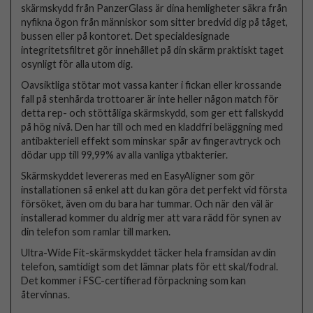
skärmskydd från PanzerGlass är dina hemligheter säkra från
nyfikna ögon från människor som sitter bredvid dig på tåget,
bussen eller på kontoret. Det specialdesignade
integritetsfiltret gör innehållet på din skärm praktiskt taget
osynligt för alla utom dig.
Oavsiktliga stötar mot vassa kanter i fickan eller krossande
fall på stenhårda trottoarer är inte heller någon match för
detta rep- och stöttåliga skärmskydd, som ger ett fallskydd
på hög nivå. Den har till och med en kladdfri beläggning med
antibakteriell effekt som minskar spår av fingeravtryck och
dödar upp till 99,99% av alla vanliga ytbakterier.
Skärmskyddet levereras med en EasyAligner som gör
installationen så enkel att du kan göra det perfekt vid första
försöket, även om du bara har tummar. Och när den väl är
installerad kommer du aldrig mer att vara rädd för synen av
din telefon som ramlar till marken.
Ultra-Wide Fit-skärmskyddet täcker hela framsidan av din
telefon, samtidigt som det lämnar plats för ett skal/fodral.
Det kommer i FSC-certifierad förpackning som kan
återvinnas.