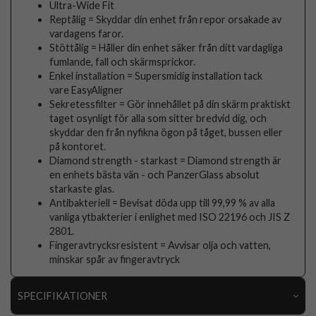
Ultra-Wide Fit
Reptålig = Skyddar din enhet från repor orsakade av
vardagens faror.
Stöttålig = Håller din enhet säker från ditt vardagliga
fumlande, fall och skärmsprickor.
Enkel installation = Supersmidig installation tack
vare EasyAligner
Sekretessfilter = Gör innehållet på din skärm praktiskt
taget osynligt för alla som sitter bredvid dig, och
skyddar den från nyfikna ögon på tåget, bussen eller
på kontoret.
Diamond strength - starkast = Diamond strength är
en enhets bästa vän - och PanzerGlass absolut
starkaste glas.
Antibakteriell = Bevisat döda upp till 99,99 % av alla
vanliga ytbakterier i enlighet med ISO 22196 och JIS Z
2801.
Fingeravtrycksresistent = Avvisar olja och vatten,
minskar spår av fingeravtryck
SPECIFIKATIONER