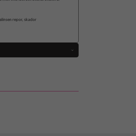
linsen repor, skador
93094
iPhone 15
Skal
Kameraskydd, MagSafe-kompatibel
Svart
Hårdplast (PC), Mjukplast (TPU)
Nillkin