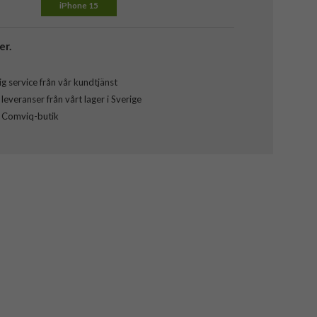
iPhone 15
er.
g service från vår kundtjänst
everanser från vårt lager i Sverige
l Comviq-butik