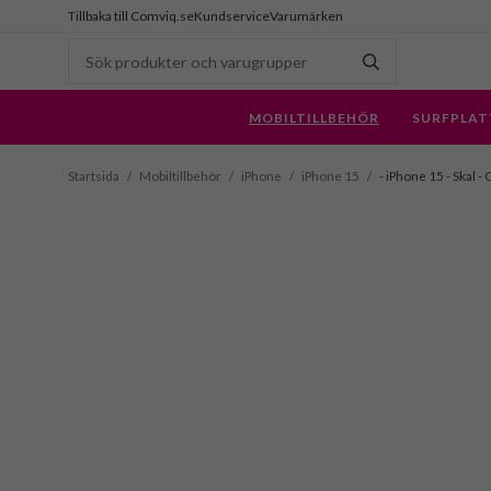
Tillbaka till Comviq.se
Kundservice
Varumärken
MOBILTILLBEHÖR
SURFPLAT
Startsida
/
Mobiltillbehör
/
iPhone
/
iPhone 15
/
- iPhone 15 - Skal -