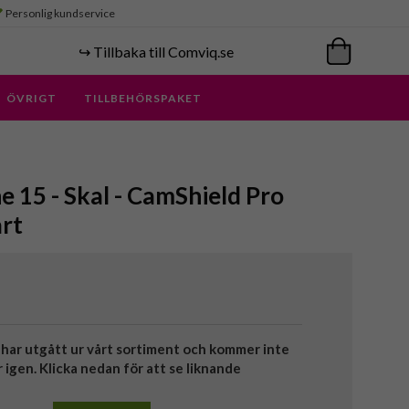
Personlig kundservice
↪️ Tillbaka till Comviq.se
ÖVRIGT
TILLBEHÖRSPAKET
ne 15 - Skal - CamShield Pro
rt
har utgått ur vårt sortiment och kommer inte
r igen. Klicka nedan för att se liknande