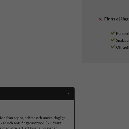
Finns ej i lag
Personli
Snabba l
Officiel
on från repor, stötar och andra dagliga
äker och anti-fingeravtryck. Skjutbart
 men inte lätt att lossna. Skalet är