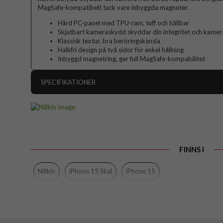
MagSafe-kompatibelt tack vare inbyggda magneter.
Hård PC-panel med TPU-ram, tuff och hållbar
Skjutbart kameraskydd skyddar din integritet och kamera
Klassisk textur, bra beröringskänsla
Halkfri design på två sidor för enkel hållning
Inbyggd magnetring, ger full MagSafe-kompabilitet
SPECIFIKATIONER
Artikelnummer
Passar till
Produkttyp
FINNS I
Egenskaper
Färg
Nillkin
iPhone 15 Skal
iPhone 15
Material
Varumärke