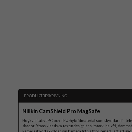
PRODUKTBESKRIVNING
Nillkin CamShield Pro MagSafe
Högkvalitativt PC och TPU-hybridmaterial som skyddar din telef
skador. Ytans klassiska texturdesign är slitstark, halkfri, damms
kameraskydd skyddar din kamera från att bli repad, lätt att glida