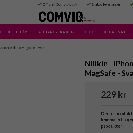
Officiell Comviq-butik
Snabba leveranser
TETILLBEHÖR
LADDARE & KABLAR
LJUD
BEGAGNAT
 CamShield Pro MagSafe - Svart
Nillkin - iPho
MagSafe - Sva
229 kr
Denna produkt 
komma in i lage
produkter: