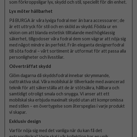
som förkroppsligar lyx, skydd och stil, speciellt för din enhet.
Lyx möter hållbarhet
På BURGA är våra lyxiga fodral mer än bara accessoarer; de
är ett uttryck för stil och en sköld av skydd. Födda ur en
vision om att blanda estetisk tilltalande med högklassig
säkerhet, tillgodoser våra fodral dem som vägrar att nöja sig
med något mindre än perfekt. Från eleganta designerfodral
till söta fodral – vårt sortiment är utformat för att passa alla
personligheter och livsstilar.
Oöverträffat skydd
Glöm dagarna då skyddsfodral innebar skrymmande,
oattraktiva skal. Våra mobilskal är tillverkade med avancerad
teknik för att säkerställa att de är stötsäkra, hållbara och
samtidigt otroligt smala och snygga. Vi anser att ett
mobilskal ska erbjuda maximalt skydd utan att kompromissa
med stilen – en övertygelse som återspeglas i varje produkt
vi skapar.
Exklusiv design
Varför nöja sig med det vanliga när du kan få det
extraordinära? Varje skal i vår kollektion har en unik,