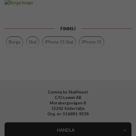
Passar till
iPhone 15
Produkttyp
Skal
FINNS I
Färg
Flerfärgad
Burga
Skal
iPhone 15 Skal
iPhone 15
Material
Hårdplast (PC), Mjukplast (TPU)
Varumärke
Burga
Tillverkarens art nr
902294
EAN
4772229022946
Comviq by SkalHuset
C/O Lowwi AB
Morabergsvägen 8
15242 Södertälje
Org. nr: 556881-9238
HANDLA