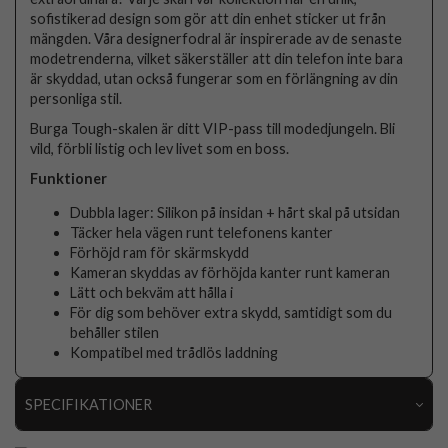
sofistikerad design som gör att din enhet sticker ut från
mängden. Våra designerfodral är inspirerade av de senaste
modetrenderna, vilket säkerställer att din telefon inte bara
är skyddad, utan också fungerar som en förlängning av din
personliga stil.
Burga Tough-skalen är ditt VIP-pass till modedjungeln. Bli
vild, förbli listig och lev livet som en boss.
Funktioner
Dubbla lager: Silikon på insidan + hårt skal på utsidan
Täcker hela vägen runt telefonens kanter
Förhöjd ram för skärmskydd
Kameran skyddas av förhöjda kanter runt kameran
Lätt och bekväm att hålla i
För dig som behöver extra skydd, samtidigt som du
behåller stilen
Kompatibel med trådlös laddning
SPECIFIKATIONER
Artikelnummer
118366