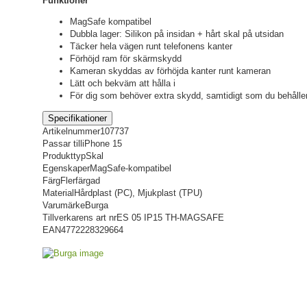
Funktioner
MagSafe kompatibel
Dubbla lager: Silikon på insidan + hårt skal på utsidan
Täcker hela vägen runt telefonens kanter
Förhöjd ram för skärmskydd
Kameran skyddas av förhöjda kanter runt kameran
Lätt och bekväm att hålla i
För dig som behöver extra skydd, samtidigt som du behåller
Specifikationer
Artikelnummer
107737
Passar till
iPhone 15
Produkttyp
Skal
Egenskaper
MagSafe-kompatibel
Färg
Flerfärgad
Material
Hårdplast (PC), Mjukplast (TPU)
Varumärke
Burga
Tillverkarens art nr
ES 05 IP15 TH-MAGSAFE
EAN
4772228329664