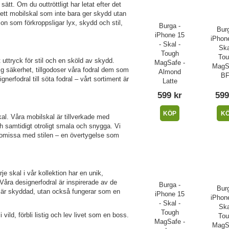
ätt. Om du outtröttligt har letat efter det
m ett mobilskal som inte bara ger skydd utan
on som förkroppsligar lyx, skydd och stil,
Burga -
Burg
iPhone 15
iPhone
- Skal -
Ska
Tough
Tou
uttryck för stil och en sköld av skydd.
MagSafe -
MagSa
ig säkerhet, tillgodoser våra fodral dem som
Almond
B
nerfodral till söta fodral – vårt sortiment är
Latte
599 kr
599
KÖP
K
l. Våra mobilskal är tillverkade med
ch samtidigt otroligt smala och snygga. Vi
romissa med stilen – en övertygelse som
je skal i vår kollektion har en unik,
Våra designerfodral är inspirerade av de
Burga -
Burg
ra är skyddad, utan också fungerar som en
iPhone 15
iPhone
- Skal -
Ska
Tough
ild, förbli listig och lev livet som en boss.
Tou
MagSafe -
MagSa