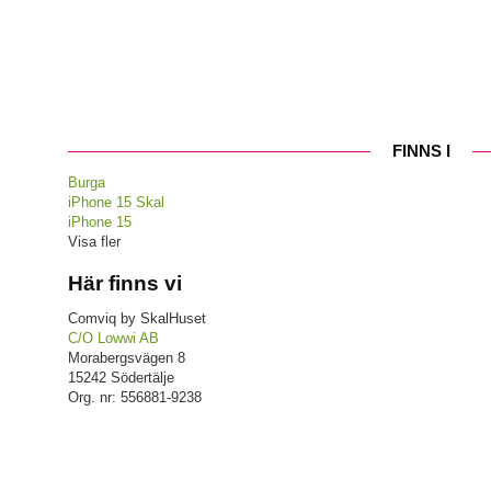
FINNS I
Burga
iPhone 15 Skal
iPhone 15
Visa fler
Här finns vi
Comviq by SkalHuset
C/O Lowwi AB
Morabergsvägen 8
15242 Södertälje
Org. nr: 556881-9238