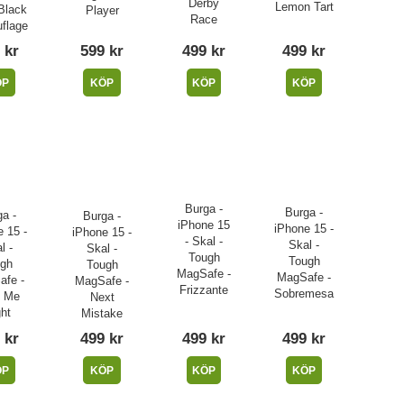
Derby
Lemon Tart
Black
Player
Race
flage
 kr
599 kr
499 kr
499 kr
ÖP
KÖP
KÖP
KÖP
Burga -
Burga -
a -
Burga -
iPhone 15
iPhone 15 -
 15 -
iPhone 15 -
- Skal -
Skal -
l -
Skal -
Tough
Tough
gh
Tough
MagSafe -
MagSafe -
fe -
MagSafe -
Frizzante
Sobremesa
e Me
Next
ht
Mistake
 kr
499 kr
499 kr
499 kr
ÖP
KÖP
KÖP
KÖP