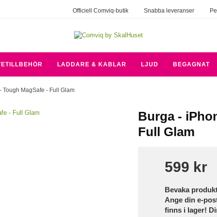
Officiell Comviq-butik
Snabba leveranser
Pe
TETILLBEHÖR
LADDARE & KABLAR
LJUD
BEGAGNAT
 - Tough MagSafe - Full Glam
Burga - iPhon
Full Glam
599 kr
Bevaka produk
Ange din e-pos
finns i lager! D