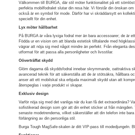
Välkommen till BURGA, där stil möter funktionalitet på ett sömlöst s
perfekta mobilfodralet slutar din resa här. Vi förstår din önskan o
också är en symbol för mode. Därför har vi skräddarsytt en kollekti
speciellt för din enhet.
Lyx möter hållbarhet
På BURGA är våra lyxiga fodral mer än bara accessoarer; de är ett 
Födda ur en vision om att blanda estetisk tilltalande med högklass
vägrar att nöja sig med något mindre än perfekt. Från eleganta desig
utformat för att passa alla personligheter och livsstilar.
Oöverträffat skydd
Glöm dagarna då skyddsfodral innebar skrymmande, oattraktiva ska
avancerad teknik för att säkerställa att de är stötsäkra, hållbara o
anser att ett mobilskal ska erbjuda maximalt skydd utan att komp
återspeglas i varje produkt vi skapar.
Exklusiv design
Varför nöja sig med det vanliga när du kan få det extraordinära? Var
sofistikerad design som gör att din enhet sticker ut från mängden. 
senaste modetrenderna, vilket säkerställer att din telefon inte ba
förlängning av din personliga stil.
Burga Tough MagSafe-skalen är ditt VIP-pass till modedjungeln. Bli v