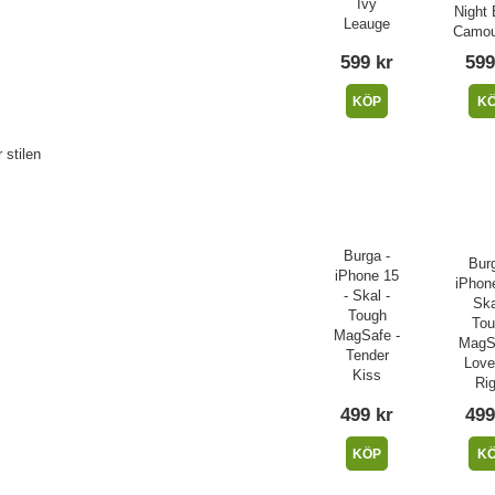
Ivy
Night 
Leauge
Camou
599 kr
599
KÖP
K
 stilen
Burga -
Burg
iPhone 15
iPhone
- Skal -
Ska
Tough
Tou
MagSafe -
MagSa
Tender
Lov
Kiss
Rig
499 kr
499
KÖP
K