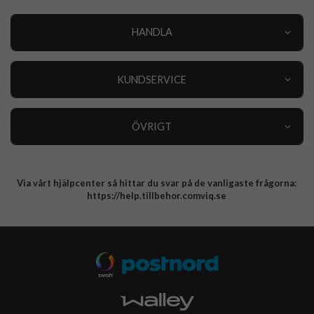
HANDLA
Outlet
Nyheter
KUNDSERVICE
Varumärken
Kundservice
Specialkategorier
90 dagars öppet köp
ÖVRIGT
Köpevillkor
Om oss
Retur
Om cookies
Via vårt hjälpcenter så hittar du svar på de vanligaste frågorna:
Integritetspolicy
https://help.tillbehor.comviq.se