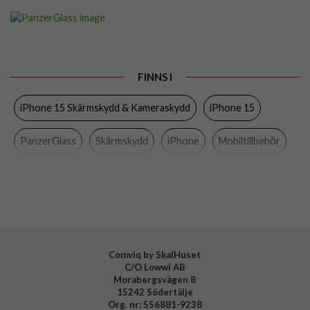
Artikelnummer
89126
Passar till
iPhone 15
Produkttyp
Skärmskydd
FINNS I
Egenskaper
Case friendly
iPhone 15 Skärmskydd & Kameraskydd
iPhone 15
Färg
Genomskinlig
Material
Härdat glas
PanzerGlass
Skärmskydd
iPhone
Mobiltillbehör
Varumärke
PanzerGlass
Tillverkarens art nr
2805
EAN
5711724028052
Comviq by SkalHuset
C/O Lowwi AB
Morabergsvägen 8
15242 Södertälje
Org. nr: 556881-9238