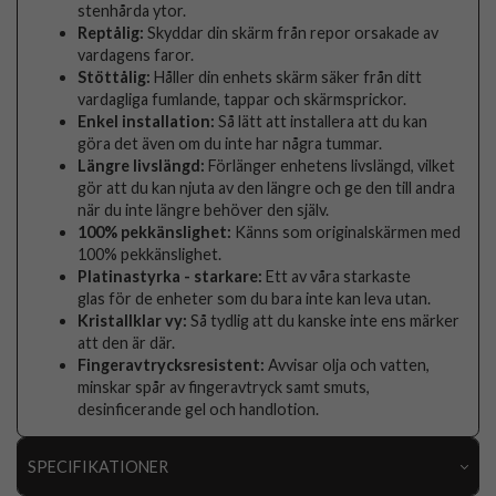
stenhårda ytor.
Reptålig:
Skyddar din skärm från repor orsakade av
vardagens faror.
Stöttålig:
Håller din enhets skärm säker från ditt
vardagliga fumlande, tappar och skärmsprickor.
Enkel installation:
Så lätt att installera att du kan
göra det även om du inte har några tummar.
Längre livslängd:
Förlänger enhetens livslängd, vilket
gör att du kan njuta av den längre och ge den till andra
när du inte längre behöver den själv.
100% pekkänslighet:
Känns som originalskärmen med
100% pekkänslighet.
Platinastyrka - starkare:
Ett av våra starkaste
glas för de enheter som du bara inte kan leva utan.
Kristallklar vy:
Så tydlig att du kanske inte ens märker
att den är där.
Fingeravtrycksresistent:
Avvisar olja och vatten,
minskar spår av fingeravtryck samt smuts,
desinficerande gel och handlotion.
SPECIFIKATIONER