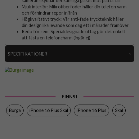
kameran skyddar det känsliga glaset mot platta fall
Mjuk interiör: Mikrofiberfoder håller din telefon varm
och förhindrar repor inifrån
Högkvalitativt tryck: Vår anti-fade tryckteknik håller
din design lika levande som dag ett i månader framöver
Redo för rem: Specialdesignade uttag gör det enkelt
att fästa en telefoncharm (ingår ej)
SPECIFIKATIONER
Artikelnummer
118026
Passar till
iPhone 16 Plus
Produkttyp
Skal
FINNS I
Egenskaper
Stöttålig
Burga
iPhone 16 Plus Skal
iPhone 16 Plus
Skal
Färg
Flerfärgad
Material
Hårdplast (PC), Mjukplast (TPU)
Varumärke
Burga