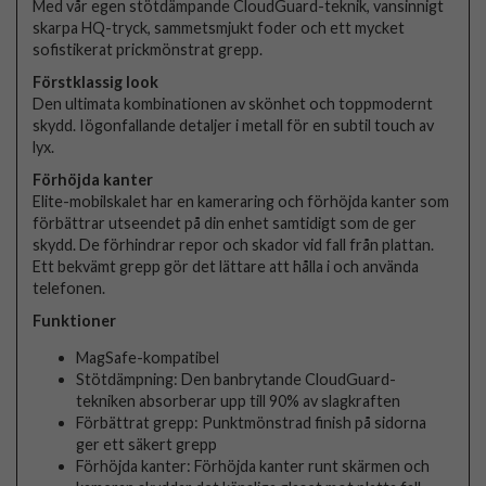
Med vår egen stötdämpande CloudGuard-teknik, vansinnigt
skarpa HQ-tryck, sammetsmjukt foder och ett mycket
sofistikerat prickmönstrat grepp.
Förstklassig look
Den ultimata kombinationen av skönhet och toppmodernt
skydd. Iögonfallande detaljer i metall för en subtil touch av
lyx.
Förhöjda kanter
Elite-mobilskalet har en kameraring och förhöjda kanter som
förbättrar utseendet på din enhet samtidigt som de ger
skydd. De förhindrar repor och skador vid fall från plattan.
Ett bekvämt grepp gör det lättare att hålla i och använda
telefonen.
Funktioner
MagSafe-kompatibel
Stötdämpning: Den banbrytande CloudGuard-
tekniken absorberar upp till 90% av slagkraften
Förbättrat grepp: Punktmönstrad finish på sidorna
ger ett säkert grepp
Förhöjda kanter: Förhöjda kanter runt skärmen och