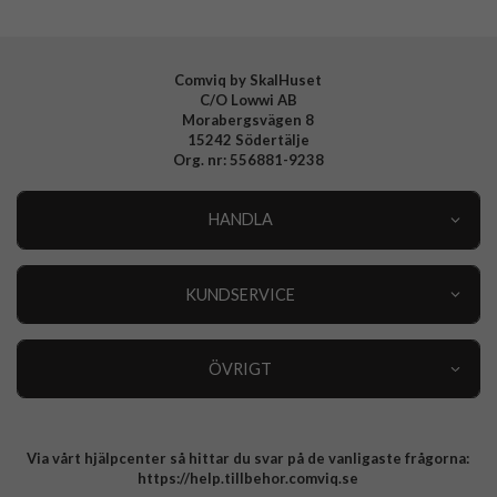
Tillverkarens art nr
937009
EAN
4772229370092
Comviq by SkalHuset
C/O Lowwi AB
Morabergsvägen 8
15242 Södertälje
Org. nr: 556881-9238
HANDLA
Outlet
Nyheter
KUNDSERVICE
Varumärken
Kundservice
Specialkategorier
90 dagars öppet köp
ÖVRIGT
Köpevillkor
Om oss
Retur
Om cookies
Via vårt hjälpcenter så hittar du svar på de vanligaste frågorna:
Integritetspolicy
https://help.tillbehor.comviq.se