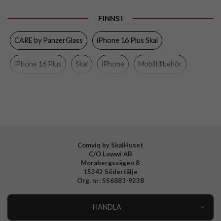
Egenskaper
Trådlös laddning-kompatibel
FINNS I
Färg
Svart
CARE by PanzerGlass
iPhone 16 Plus Skal
Material
Mjukplast (TPU)
iPhone 16 Plus
Skal
iPhone
Mobiltillbehör
Varumärke
CARE by PanzerGlass
Tillverkarens art nr
1395
EAN
5715685004612
Comviq by SkalHuset
C/O Lowwi AB
Morabergsvägen 8
15242 Södertälje
Org. nr: 556881-9238
HANDLA