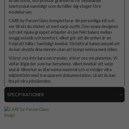
av din outfit, och pressar gränserna för skyddande
telefonskal samtidigt som du håller dig steget före
modekurvan.
CARE by PanzerGlass kompletterar din personliga stil och
ser till att du sticker ut med varje outfit. Den smala designen
och det mjuka greppet erbjuder en perfekt balans mellan
snygg estetik och komfort, vilket gör att din enhet är en
fröjd att hålla i. Samtidigt innebär förbättrat kameraskydd att
du kan skydda dina minnen utan att kompromissa med stilen.
Vi bryr oss inte bara om trender, vi bryr oss om planeten. Vi
vidtar åtgärder som har betydelse, vilket innebär att varje
skal är tillverkat av återvunna material och vi stödjer våra
miljöinitiativ med transparent dokumentation, så att du kan
lita på våra påståenden.
SPECIFIKATIONER
Artikelnummer
103103
Passar till
iPhone 16 Plus
Produkttyp
Skal