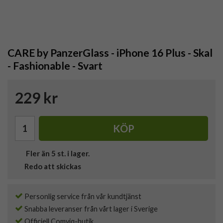
CARE by PanzerGlass - iPhone 16 Plus - Skal
- Fashionable - Svart
229 kr
KÖP
Fler än 5 st. i lager.
Redo att skickas
Personlig service från vår kundtjänst
Snabba leveranser från vårt lager i Sverige
Officiell Comviq-butik