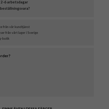
 2-6 arbetsdagar
beställningsvara?
ce från vår kundtjänst
er från vårt lager i Sverige
q-butik
order?
FINNS ÄVEN I DESSA FÄRGER