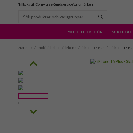
Tillbaka till Comviq.se
Kundservice
Varumärken
MOBILTILLBEHÖR
SURFPLAT
Startsida
/
Mobiltillbehör
/
iPhone
/
iPhone 16 Plus
/
- iPhone 16 Plus