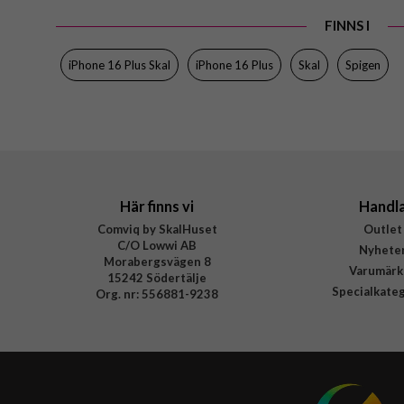
FINNS I
iPhone 16 Plus Skal
iPhone 16 Plus
Skal
Spigen
Här finns vi
Handl
Comviq by SkalHuset
Outlet
C/O Lowwi AB
Nyhete
Morabergsvägen 8
Varumärk
15242 Södertälje
Specialkate
Org. nr: 556881-9238