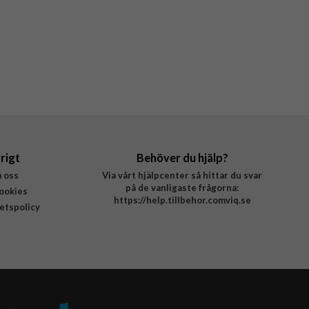
rigt
Behöver du hjälp?
 oss
Via vårt hjälpcenter så hittar du svar
på de vanligaste frågorna:
ookies
https://help.tillbehor.comviq.se
tetspolicy