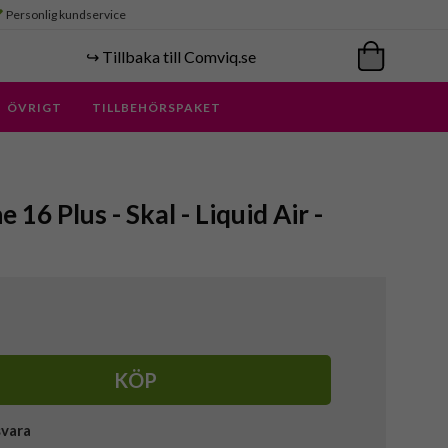
Personlig kundservice
↪️ Tillbaka till Comviq.se
ÖVRIGT
TILLBEHÖRSPAKET
 16 Plus - Skal - Liquid Air -
KÖP
svara