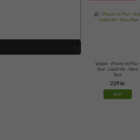
116542
Spigen - iPhone 16 Plus 
Skal - Liquid Air - Navy
iPhone 16 Plus
Blue
Skal
229 kr
Trådlös laddning-kompatibel
KÖP
Svart
Mjukplast (TPU)
Spigen
ACS08066
8809971229814