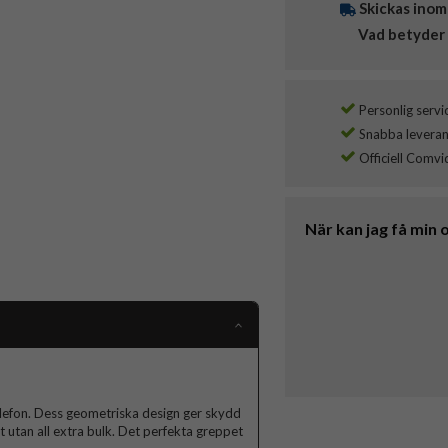
Skickas inom
Vad betyder 
Personlig servi
Snabba leverans
Officiell Comvi
När kan jag få min 
elefon. Dess geometriska design ger skydd
et utan all extra bulk. Det perfekta greppet