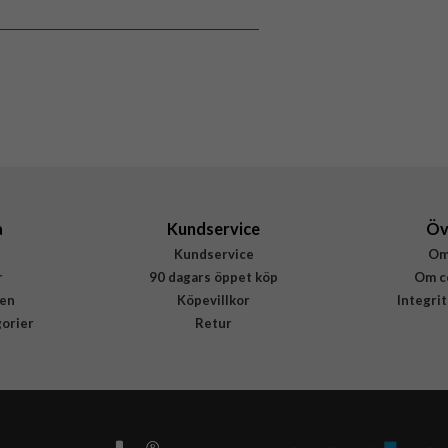
a
Kundservice
Öv
Kundservice
Om
r
90 dagars öppet köp
Om c
en
Köpevillkor
Integri
gorier
Retur