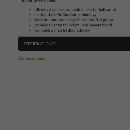
möter snygg design.
Tillverkad av mjuk och böjbar TPU för hållbarhet
Fallskydd via Air Cushion Technology
Matt strukturerad design för ett halkfritt grepp
Upphöjda kanter för skärm- och kameraskydd
Kompatibel med trådlös laddning
SPECIFIKATIONER
Artikelnummer
Passar till
Produkttyp
Egenskaper
Färg
Material
Varumärke
Tillverkarens art nr
EAN