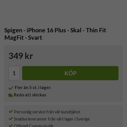
Spigen - iPhone 16 Plus - Skal - Thin Fit
MagFit - Svart
349 kr
KÖP
Fler än 5 st. i lager.
Redo att skickas
Personlig service från vår kundtjänst
Snabba leveranser från vårt lager i Sverige
Officiell Comviq-butik