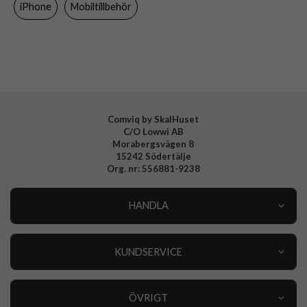
iPhone
Mobiltillbehör
Varumärke
Spigen
Tillverkarens art nr
ACS08060
EAN
8809971229753
Comviq by SkalHuset
C/O Lowwi AB
Morabergsvägen 8
15242 Södertälje
Org. nr: 556881-9238
HANDLA
Outlet
Nyheter
KUNDSERVICE
Varumärken
Kundservice
Specialkategorier
90 dagars öppet köp
ÖVRIGT