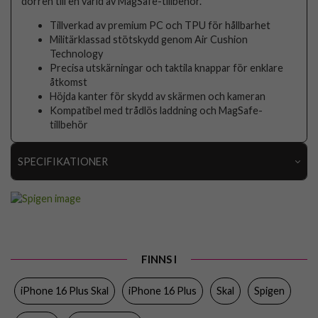
dörren till en värld av MagSafe-tillbehör.
Tillverkad av premium PC och TPU för hållbarhet
Militärklassad stötskydd genom Air Cushion
Technology
Precisa utskärningar och taktila knappar för enklare
åtkomst
Höjda kanter för skydd av skärmen och kameran
Kompatibel med trådlös laddning och MagSafe-
tillbehör
SPECIFIKATIONER
Artikelnummer
103253
Passar till
iPhone 16 Plus
Produkttyp
Skal
FINNS I
Egenskaper
MagSafe-kompatibel, Slimmad
iPhone 16 Plus Skal
iPhone 16 Plus
Skal
Spigen
Färg
Svart
Material
Hårdplast (PC), Mjukplast (TPU)