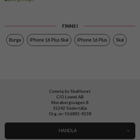
Passar till
iPhone 16 Plus
Produkttyp
Skal
FINNS I
Färg
Flerfärgad
Burga
iPhone 16 Plus Skal
iPhone 16 Plus
Skal
Material
Hårdplast (PC), Mjukplast (TPU)
Varumärke
Burga
Tillverkarens art nr
935463
EAN
4772229354634
Comviq by SkalHuset
C/O Lowwi AB
Morabergsvägen 8
15242 Södertälje
Org. nr: 556881-9238
HANDLA