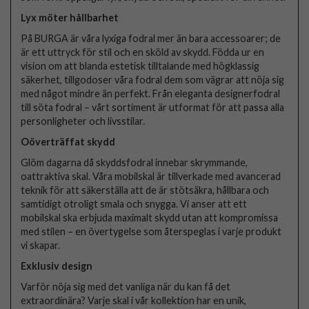
Lyx möter hållbarhet
På BURGA är våra lyxiga fodral mer än bara accessoarer; de
är ett uttryck för stil och en sköld av skydd. Födda ur en
vision om att blanda estetisk tilltalande med högklassig
säkerhet, tillgodoser våra fodral dem som vägrar att nöja sig
med något mindre än perfekt. Från eleganta designerfodral
till söta fodral – vårt sortiment är utformat för att passa alla
personligheter och livsstilar.
Oöverträffat skydd
Glöm dagarna då skyddsfodral innebar skrymmande,
oattraktiva skal. Våra mobilskal är tillverkade med avancerad
teknik för att säkerställa att de är stötsäkra, hållbara och
samtidigt otroligt smala och snygga. Vi anser att ett
mobilskal ska erbjuda maximalt skydd utan att kompromissa
med stilen – en övertygelse som återspeglas i varje produkt
vi skapar.
Exklusiv design
Varför nöja sig med det vanliga när du kan få det
extraordinära? Varje skal i vår kollektion har en unik,