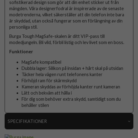
sofistikerad design som gör att din enhet sticker ut från
mängden. Våra designerfodral är inspirerade av de senaste
modetrenderna, vilket säkerställer att din telefon inte bara
är skyddad, utan också fungerar som en förlängning av din
personliga stil.
Burga Tough MagSafe-skalen är ditt VIP-pass till
modedjungeln. Bli vild, förbli listig och lev livet som en boss.
Funktioner
MagSafe kompatibel
Dubbla lager: Silikon på insidan + hårt skal på utsidan
Täcker hela vägen runt telefonens kanter
Förhöjd ram för skärmskydd
Kameran skyddas av förhöjda kanter runt kameran
Lätt och bekväm att hålla i
För dig som behöver extra skydd, samtidigt som du
behåller stilen
SPECIFIKATIONER
Artikelnummer
118205