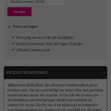
Bevaka
Finns ej i lager.
Personlig service från vår kundtjänst
Snabba leveranser från vårt lager i Sverige
Officiell Comviq-butik
PRODUKTBESKRIVNING
Välkommen till BURGA, där stil möter funktionalitet på ett
sömlöst sätt. Om du outtröttligt har letat efter det perfekta
mobilfodralet slutar din resa här. Vi förstår din önskan om
ett mobilskal som inte bara ger skydd utan också är en
symbol för mode. Därför har vi skräddarsytt en kollektion
som förkroppsligar lyx, skydd och stil, speciellt för din enhet.