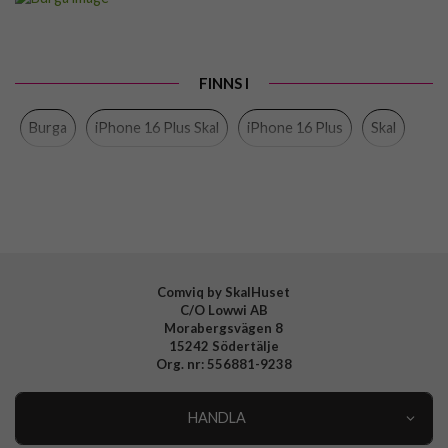
Passar till
iPhone 16 Plus
Produkttyp
Skal
FINNS I
Färg
Flerfärgad
Burga
iPhone 16 Plus Skal
iPhone 16 Plus
Skal
Material
Hårdplast (PC), Mjukplast (TPU)
Varumärke
Burga
Tillverkarens art nr
935295
EAN
4772229352951
Comviq by SkalHuset
C/O Lowwi AB
Morabergsvägen 8
15242 Södertälje
Org. nr: 556881-9238
HANDLA