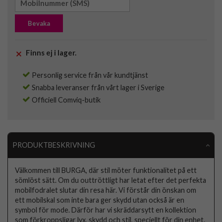
Bevaka
Finns ej i lager.
Personlig service från vår kundtjänst
Snabba leveranser från vårt lager i Sverige
Officiell Comviq-butik
PRODUKTBESKRIVNING
Välkommen till BURGA, där stil möter funktionalitet på ett
sömlöst sätt. Om du outtröttligt har letat efter det perfekta
mobilfodralet slutar din resa här. Vi förstår din önskan om
ett mobilskal som inte bara ger skydd utan också är en
symbol för mode. Därför har vi skräddarsytt en kollektion
som förkroppsligar lyx, skydd och stil, speciellt för din enhet.