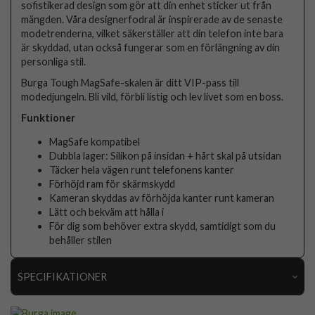
sofistikerad design som gör att din enhet sticker ut från
mängden. Våra designerfodral är inspirerade av de senaste
modetrenderna, vilket säkerställer att din telefon inte bara
är skyddad, utan också fungerar som en förlängning av din
personliga stil.
Burga Tough MagSafe-skalen är ditt VIP-pass till
modedjungeln. Bli vild, förbli listig och lev livet som en boss.
Funktioner
MagSafe kompatibel
Dubbla lager: Silikon på insidan + hårt skal på utsidan
Täcker hela vägen runt telefonens kanter
Förhöjd ram för skärmskydd
Kameran skyddas av förhöjda kanter runt kameran
Lätt och bekväm att hålla i
För dig som behöver extra skydd, samtidigt som du
behåller stilen
SPECIFIKATIONER
Artikelnummer
118220