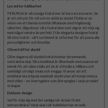
Lyx möter hållbarhet
På BURGA är våra lyxiga fodral mer än bara accessoarer; de
är ett uttryck för stil och en sköld av skydd. Födda ur en
vision om att blanda estetisk tilltalande med högklassig
säkerhet, tillgodoser våra fodral dem som vägrar att nöja sig
med något mindre än perfekt. Från eleganta designerfodral
till söta fodral – vårt sortiment är utformat för att passa alla
personligheter och livsstilar.
Oöverträffat skydd
Glöm dagarna då skyddsfodral innebar skrymmande,
oattraktiva skal. Våra mobilskal är tillverkade med avancerad
teknik för att säkerställa att de är stötsäkra, hållbara och
samtidigt otroligt smala och snygga. Vi anser att ett
mobilskal ska erbjuda maximalt skydd utan att kompromissa
med stilen – en övertygelse som återspeglas i varje produkt
vi skapar.
Exklusiv design
Varför nöja sig med det vanliga när du kan få det
extraordinära? Varje skal i vår kollektion har en unik,