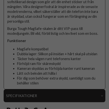
sofistikerad design som gör att din enhet sticker ut från
mängden. Våra designerfodral är inspirerade av de senaste
modetrenderna, vilket säkerställer att din telefon inte bara
är skyddad, utan också fungerar som en förlängning av din
personliga stil.
Burga Tough MagSafe-skalen är ditt VIP-pass till
modedjungeln. Bli vild, förbli listig och lev livet som en boss.
Funktioner
MagSafe kompatibel
Dubbla lager: Silikon på insidan + hårt skal på utsidan
Täcker hela vägen runt telefonens kanter
Förhöjd ram för skärmskydd
Kameran skyddas av förhöjda kanter runt kameran
Lätt och bekväm att hålla i
För dig som behöver extra skydd, samtidigt som du
behåller stilen
SPECIFIKATIONER
Artikelnummer
118203