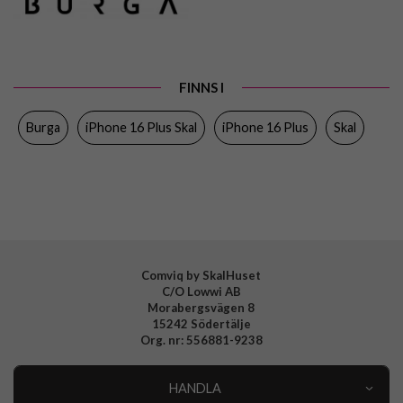
Passar till
iPhone 16 Plus
Produkttyp
Skal
Färg
Flerfärgad
FINNS I
Material
Hårdplast (PC), Mjukplast (TPU)
Burga
iPhone 16 Plus Skal
iPhone 16 Plus
Skal
Varumärke
Burga
Tillverkarens art nr
941127
EAN
4772229411276
Comviq by SkalHuset
C/O Lowwi AB
Morabergsvägen 8
15242 Södertälje
Org. nr: 556881-9238
HANDLA