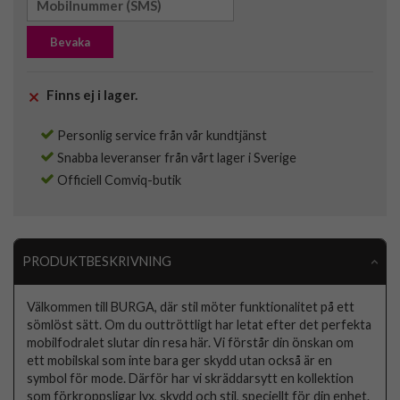
Bevaka
Finns ej i lager.
Personlig service från vår kundtjänst
Snabba leveranser från vårt lager i Sverige
Officiell Comviq-butik
PRODUKTBESKRIVNING
Välkommen till BURGA, där stil möter funktionalitet på ett
sömlöst sätt. Om du outtröttligt har letat efter det perfekta
mobilfodralet slutar din resa här. Vi förstår din önskan om
ett mobilskal som inte bara ger skydd utan också är en
symbol för mode. Därför har vi skräddarsytt en kollektion
som förkroppsligar lyx, skydd och stil, speciellt för din enhet.