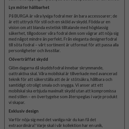
Lyx möter hållbarhet
På BURGA är våra lyxiga fodral mer än bara accessoarer; de
är ett uttryck för stil och en sköld av skydd. Födda ur en
vision om att blanda estetisk tilltalande med högklassig
säkerhet, tillgodoser våra fodral dem som vägrar att nöja sig
med något mindre än perfekt. Från eleganta designerfodral
till söta fodral – vårt sortiment är utformat för att passa alla
personligheter och livsstilar.
Oöverträffat skydd
Glöm dagarna då skyddsfodral innebar skrymmande,
oattraktiva skal. Våra mobilskal är tillverkade med avancerad
teknik för att säkerställa att de är stötsäkra, hållbara och
samtidigt otroligt smala och snygga. Vi anser att ett
mobilskal ska erbjuda maximalt skydd utan att kompromissa
med stilen – en övertygelse som återspeglas i varje produkt
vi skapar.
Exklusiv design
Varför nöja sig med det vanliga när du kan få det
extraordinära? Varje skal i vår kollektion har en unik,