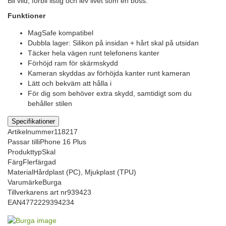
Bli vild, förbli listig och lev livet som en boss.
Funktioner
MagSafe kompatibel
Dubbla lager: Silikon på insidan + hårt skal på utsidan
Täcker hela vägen runt telefonens kanter
Förhöjd ram för skärmskydd
Kameran skyddas av förhöjda kanter runt kameran
Lätt och bekväm att hålla i
För dig som behöver extra skydd, samtidigt som du
behåller stilen
Specifikationer
Artikelnummer
118217
Passar till
iPhone 16 Plus
Produkttyp
Skal
Färg
Flerfärgad
Material
Hårdplast (PC), Mjukplast (TPU)
Varumärke
Burga
Tillverkarens art nr
939423
EAN
4772229394234