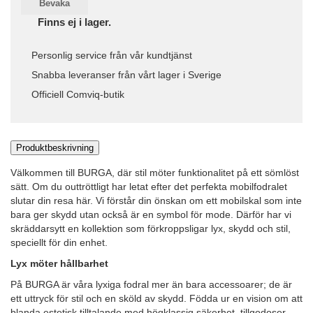
Bevaka
Finns ej i lager.
Personlig service från vår kundtjänst
Snabba leveranser från vårt lager i Sverige
Officiell Comviq-butik
Produktbeskrivning
Välkommen till BURGA, där stil möter funktionalitet på ett sömlöst
sätt. Om du outtröttligt har letat efter det perfekta mobilfodralet
slutar din resa här. Vi förstår din önskan om ett mobilskal som inte
bara ger skydd utan också är en symbol för mode. Därför har vi
skräddarsytt en kollektion som förkroppsligar lyx, skydd och stil,
speciellt för din enhet.
Lyx möter hållbarhet
På BURGA är våra lyxiga fodral mer än bara accessoarer; de är
ett uttryck för stil och en sköld av skydd. Födda ur en vision om att
blanda estetisk tilltalande med högklassig säkerhet, tillgodoser