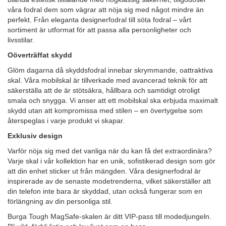
våra fodral dem som vägrar att nöja sig med något mindre än
perfekt. Från eleganta designerfodral till söta fodral – vårt
sortiment är utformat för att passa alla personligheter och
livsstilar.
Oöverträffat skydd
Glöm dagarna då skyddsfodral innebar skrymmande, oattraktiva
skal. Våra mobilskal är tillverkade med avancerad teknik för att
säkerställa att de är stötsäkra, hållbara och samtidigt otroligt
smala och snygga. Vi anser att ett mobilskal ska erbjuda maximalt
skydd utan att kompromissa med stilen – en övertygelse som
återspeglas i varje produkt vi skapar.
Exklusiv design
Varför nöja sig med det vanliga när du kan få det extraordinära?
Varje skal i vår kollektion har en unik, sofistikerad design som gör
att din enhet sticker ut från mängden. Våra designerfodral är
inspirerade av de senaste modetrenderna, vilket säkerställer att
din telefon inte bara är skyddad, utan också fungerar som en
förlängning av din personliga stil.
Burga Tough MagSafe-skalen är ditt VIP-pass till modedjungeln.