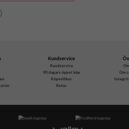
a
Kundservice
Öv
Kundservice
Om
r
90 dagars öppet köp
Om c
en
Köpevillkor
Integri
gorier
Retur