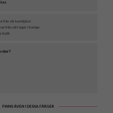
ckas
ce från vår kundtjänst
er från vårt lager i Sverige
q-butik
order?
FINNS ÄVEN I DESSA FÄRGER