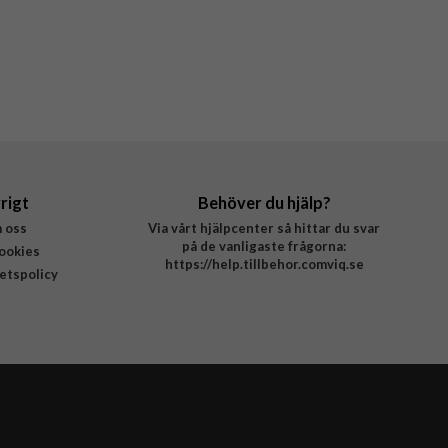
rigt
Behöver du hjälp?
 oss
Via vårt hjälpcenter så hittar du svar
på de vanligaste frågorna:
ookies
https://help.tillbehor.comviq.se
tetspolicy