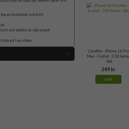
acitet kan du hålla din telefon säker och
ring av kontanter och kort
ras
kort och telefon är säkra inuti
 kolla på t.ex video
CaseMe - iPhone 16 Pro
Max - Fodral - C30 Serie
- Blå
104153
249 kr
iPhone 16 Pro Max
KÖP
Fodral
kedja, Handrem, Kortfack, Stativfunktion
Svart
Konstläder, Mjukplast (TPU)
CaseMe