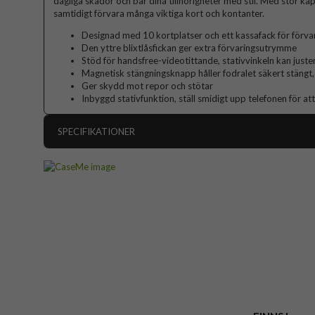
dagliga skador och bär dina tillhörigheter med stil. Med stor kap
samtidigt förvara många viktiga kort och kontanter.
Designad med 10 kortplatser och ett kassafack för förva
Den yttre blixtlåsfickan ger extra förvaringsutrymme
Stöd för handsfree-videotittande, stativvinkeln kan juste
Magnetisk stängningsknapp håller fodralet säkert stängt, 
Ger skydd mot repor och stötar
Inbyggd stativfunktion, ställ smidigt upp telefonen för att
SPECIFIKATIONER
Artikelnummer
Passar till
Produkttyp
Egenskaper
Drag
Färg
Material
Varumärke