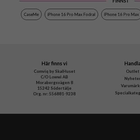
FINNS I
CaseMe
iPhone 16 Pro Max Fodral
iPhone 16 Pro Max
Här finns vi
Handl
Comviq by SkalHuset
Outlet
C/O Lowwi AB
Nyhete
Morabergsvägen 8
Varumärk
15242 Södertälje
Specialkate
Org. nr: 556881-9238