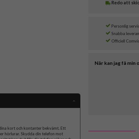
Redo att ski
Personlig servi
Snabba leverans
Officiell Comvi
När kan jag få min 
dina kort och kontanter bekvämt. Ett
ler hörlurar. Skydda din telefon mot