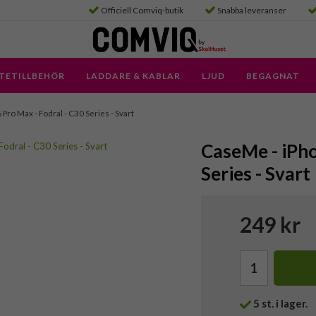
Officiell Comviq-butik
Snabba leveranser
TETILLBEHÖR
LADDARE & KABLAR
LJUD
BEGAGNAT
 Pro Max - Fodral - C30 Series - Svart
CaseMe - iPho
Series - Svart
249 kr
5
st. i lager.