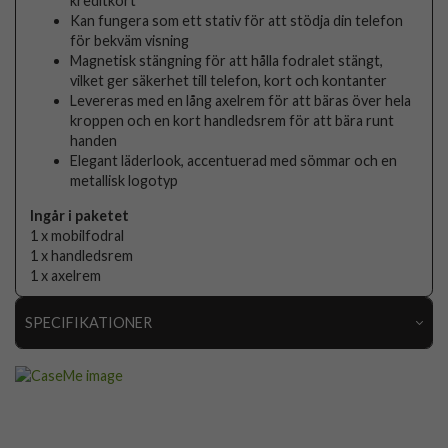
kreditkort
Kan fungera som ett stativ för att stödja din telefon
för bekväm visning
Magnetisk stängning för att hålla fodralet stängt,
vilket ger säkerhet till telefon, kort och kontanter
Levereras med en lång axelrem för att bäras över hela
kroppen och en kort handledsrem för att bära runt
handen
Elegant läderlook, accentuerad med sömmar och en
metallisk logotyp
Ingår i paketet
1 x mobilfodral
1 x handledsrem
1 x axelrem
SPECIFIKATIONER
Artikelnummer
104819
Passar till
iPhone 16 Pro Max
Produkttyp
Fodral