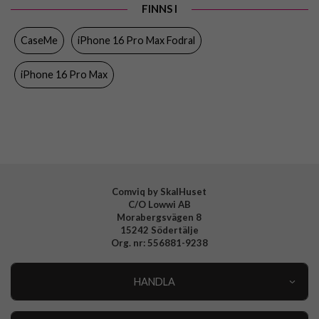
FINNS I
Egenskaper
Dragkedja, Kortfack, RFID-skydd,
Stativfunktion
CaseMe
iPhone 16 Pro Max Fodral
Färg
Grön
iPhone 16 Pro Max
Material
Konstläder, Mjukplast (TPU)
Varumärke
CaseMe
Comviq by SkalHuset
C/O Lowwi AB
Morabergsvägen 8
15242 Södertälje
Org. nr: 556881-9238
HANDLA
Outlet