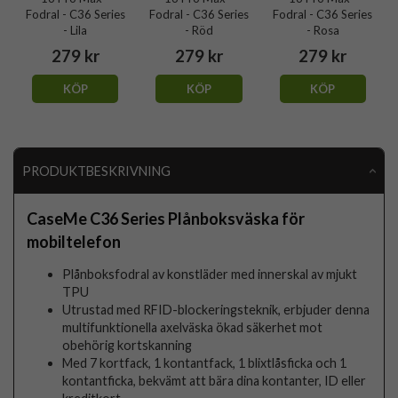
Fodral - C36 Series
Fodral - C36 Series
Fodral - C36 Series
- Lila
- Röd
- Rosa
279 kr
279 kr
279 kr
KÖP
KÖP
KÖP
PRODUKTBESKRIVNING
CaseMe C36 Series Plånboksväska för
mobiltelefon
Plånboksfodral av konstläder med innerskal av mjukt
TPU
Utrustad med RFID-blockeringsteknik, erbjuder denna
multifunktionella axelväska ökad säkerhet mot
obehörig kortskanning
Med 7 kortfack, 1 kontantfack, 1 blixtlåsficka och 1
kontantficka, bekvämt att bära dina kontanter, ID eller