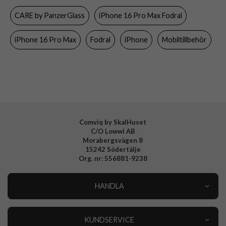
CARE by PanzerGlass
iPhone 16 Pro Max Fodral
Färg
Svart
Material
Hårdplast (PC), Konstläder, Mjukplast (TPU)
iPhone 16 Pro Max
Fodral
iPhone
Mobiltillbehör
Varumärke
CARE by PanzerGlass
Tillverkarens art nr
1332
EAN
5715685003943
Comviq by SkalHuset
C/O Lowwi AB
Morabergsvägen 8
15242 Södertälje
Org. nr: 556881-9238
HANDLA
Outlet
Nyheter
KUNDSERVICE