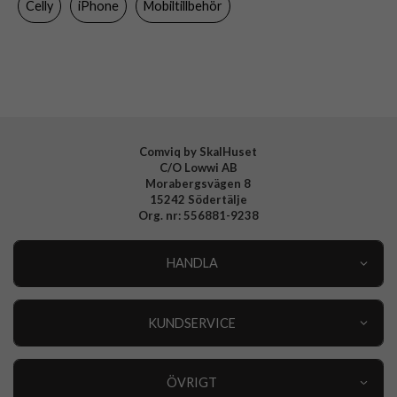
Celly
iPhone
Mobiltillbehör
Varumärke
Celly
Tillverkarens art nr
CROMO1081BK
EAN
8021735210801
Comviq by SkalHuset
C/O Lowwi AB
Morabergsvägen 8
15242 Södertälje
Org. nr: 556881-9238
HANDLA
Outlet
Nyheter
KUNDSERVICE
Varumärken
Kundservice
Specialkategorier
90 dagars öppet köp
ÖVRIGT
Köpevillkor