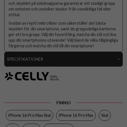
och skyddet på sidoknapparna garanterar ett stadigt grepp
om enheten och undviker skador från oavsiktliga fall eller
stötar.
Insidan av repfri mikrofiber som säkerställer det bästa
skyddet för din smartphone, samt de greppvänliga kanterna
ger ett bra grepp. Välj din favoritfärg, matcha din stil och liva
upp din smartphones utseende! Välj bland de olika tillgängliga
färgerna och matcha din stil till din smartphone!
SPECIFIKATIONER
Artikelnummer
103775
Passar till
iPhone 16 Pro Max
Produkttyp
Skal
Egenskaper
Trådlös laddning-kompatibel
FINNS I
Färg
Svart
iPhone 16 Pro Max Skal
iPhone 16 Pro Max
Skal
Material
Mjukplast (TPU)