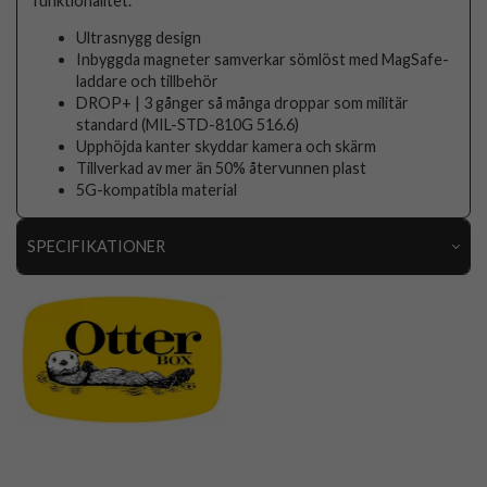
funktionalitet.
Ultrasnygg design
Inbyggda magneter samverkar sömlöst med MagSafe-
laddare och tillbehör
DROP+ | 3 gånger så många droppar som militär
standard (MIL-STD-810G 516.6)
Upphöjda kanter skyddar kamera och skärm
Tillverkad av mer än 50% återvunnen plast
5G-kompatibla material
SPECIFIKATIONER
Artikelnummer
103726
Passar till
iPhone 16 Pro Max
Produkttyp
Skal
Egenskaper
MagSafe-kompatibel, Stöttålig
Färg
Brun
Material
Hårdplast (PC), Mjukplast (TPU)