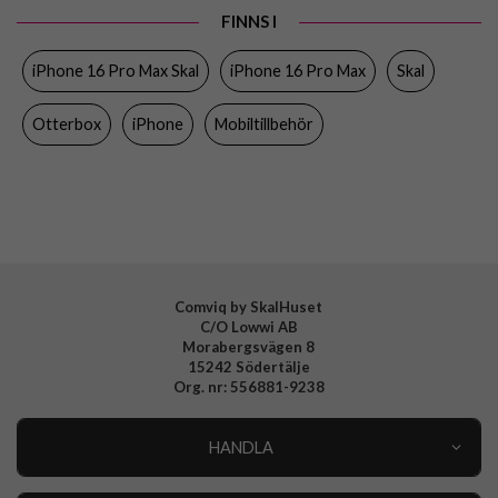
FINNS I
Varumärke
Otterbox
iPhone 16 Pro Max Skal
iPhone 16 Pro Max
Skal
Tillverkarens art nr
77-96590
EAN
840304774104
Otterbox
iPhone
Mobiltillbehör
Comviq by SkalHuset
C/O Lowwi AB
Morabergsvägen 8
15242 Södertälje
Org. nr: 556881-9238
HANDLA
Outlet