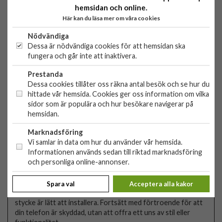
16 Pro Max - Skal -
hemsidan och online.
Symmetry MagSafe
Här kan du läsa mer om våra cookies
- Svart
399 kr
Nödvändiga
Dessa är nödvändiga cookies för att hemsidan ska
KÖP
fungera och går inte att inaktivera.
Prestanda
Dessa cookies tillåter oss räkna antal besök och se hur du
hittade vår hemsida. Cookies ger oss information om vilka
PRODUKTBESKRIVNING
sidor som är populära och hur besökare navigerar på
hemsidan.
Otterbox Symmetry MagSafe
Marknadsföring
Vi samlar in data om hur du använder vår hemsida.
Få ut det mesta av din nya telefon med Symmetry Series
Informationen används sedan till riktad marknadsföring
MagSafe. Detta trendiga skal har en elegant design och är
och personliga online-annonser.
genomtänkt utvecklad för sömlös interaktion med MagSafe
laddning och tillbehör. Alla telefonens knappar, funktioner
och funktioner fungerar felfritt, samtidigt som ett hållbart
Spara val
Acceptera alla kakor
skydd skyddar mot fall, stötar och fumlar. Och designen i ett
stycke är lätt att installera. Fortsätt med förtroende för att
din telefon är skyddad, utan att offra ett uns av stil eller