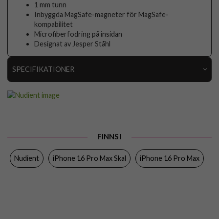
1 mm tunn
Inbyggda MagSafe-magneter för MagSafe-
kompabilitet
Microfiberfodring på insidan
Designat av Jesper Ståhl
SPECIFIKATIONER
Artikelnummer
103215
Passar till
iPhone 16 Pro Max
Produkttyp
Skal
FINNS I
Egenskaper
MagSafe-kompatibel, Slimmad
Nudient
iPhone 16 Pro Max Skal
iPhone 16 Pro Max
Färg
Grön
Material
Hårdplast (PC)
Varumärke
Nudient
Tillverkarens art nr
00-000-0106-0002