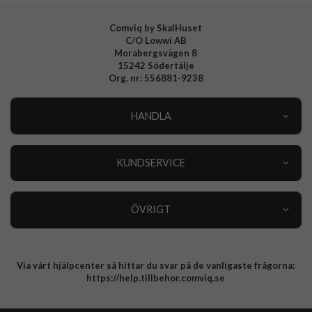
EAN
7340212972393
Comviq by SkalHuset
C/O Lowwi AB
Morabergsvägen 8
15242 Södertälje
Org. nr: 556881-9238
HANDLA
Outlet
Nyheter
KUNDSERVICE
Varumärken
Kundservice
Specialkategorier
90 dagars öppet köp
ÖVRIGT
Köpevillkor
Om oss
Retur
Om cookies
Via vårt hjälpcenter så hittar du svar på de vanligaste frågorna:
Integritetspolicy
https://help.tillbehor.comviq.se