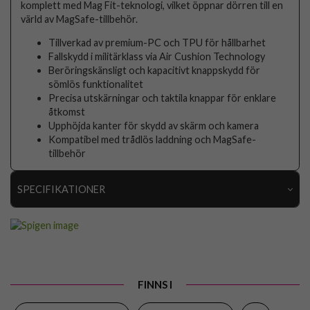
komplett med Mag Fit-teknologi, vilket öppnar dörren till en
värld av MagSafe-tillbehör.
Tillverkad av premium-PC och TPU för hållbarhet
Fallskydd i militärklass via Air Cushion Technology
Beröringskänsligt och kapacitivt knappskydd för
sömlös funktionalitet
Precisa utskärningar och taktila knappar för enklare
åtkomst
Upphöjda kanter för skydd av skärm och kamera
Kompatibel med trådlös laddning och MagSafe-
tillbehör
SPECIFIKATIONER
Artikelnummer
116593
Passar till
iPhone 16 Pro Max
Produkttyp
Skal
FINNS I
Egenskaper
MagSafe-kompatibel