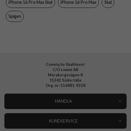
iPhone 16 Pro Max Skal
iPhone 16 Pro Max
Skal
Färg
Genomskinlig, Vit
Material
Hårdplast (PC), Mjukplast (TPU)
Spigen
Varumärke
Spigen
Tillverkarens art nr
ACS09315
EAN
8800283301403
Comviq by SkalHuset
C/O Lowwi AB
Morabergsvägen 8
15242 Södertälje
Org. nr: 556881-9238
HANDLA
Outlet
Nyheter
KUNDSERVICE
Varumärken