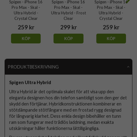
Spigen - iPhone 16
Spigen - iPhone 16
Spigen - iPhone 16
Pro Max - Skal -
Pro Max - Skal -
Pro Max - Skal -
Ultra Hybrid -
Ultra Hybrid - Frost
Ultra Hybrid -
Crystal Clear
Clear
Crystal Clear
259 kr
299 kr
259 kr
KÖP
KÖP
KÖP
PRODUKTBESKRIVNING
Spigen Ultra Hybrid
Ultra Hybrid är det optimala skalet för att visa upp den
eleganta designen hos din telefon samtidigt som den ger det
skydd den förtjänar. Hybridkonstruktionen kombinerar en
stötdämpande stötfångare med en frostad rygg designad
för långvarig klarhet. Dess enkla design bibehåller en tunn
ram som fungerar med trådlös laddning, medan exakta
utskärningar håller funktionerna lättillgängliga.