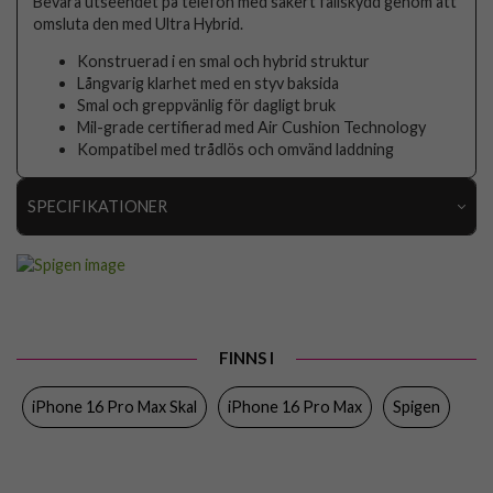
Bevara utseendet på telefon med säkert fallskydd genom att
omsluta den med Ultra Hybrid.
Konstruerad i en smal och hybrid struktur
Långvarig klarhet med en styv baksida
Smal och greppvänlig för dagligt bruk
Mil-grade certifierad med Air Cushion Technology
Kompatibel med trådlös och omvänd laddning
SPECIFIKATIONER
Artikelnummer
103231
Passar till
iPhone 16 Pro Max
Produkttyp
Skal
FINNS I
Egenskaper
Trådlös laddning-kompatibel
iPhone 16 Pro Max Skal
iPhone 16 Pro Max
Spigen
Färg
Genomskinlig, Svart
Material
Hårdplast (PC), Mjukplast (TPU)
Varumärke
Spigen