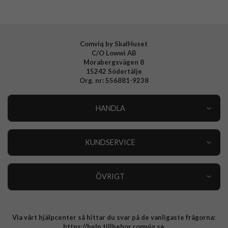
Tillverkarens art nr
ACS07995
EAN
8809971229319
Comviq by SkalHuset
C/O Lowwi AB
Morabergsvägen 8
15242 Södertälje
Org. nr: 556881-9238
HANDLA
Outlet
Nyheter
KUNDSERVICE
Varumärken
Kundservice
Specialkategorier
90 dagars öppet köp
ÖVRIGT
Köpevillkor
Om oss
Retur
Om cookies
Via vårt hjälpcenter så hittar du svar på de vanligaste frågorna:
Integritetspolicy
https://help.tillbehor.comviq.se