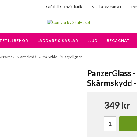
Officiell Comviq-butik
Snabba leveranser
Per
TETILLBEHÖR
LADDARE & KABLAR
LJUD
BEGAGNAT
6 Pro Max - Skärmskydd - Ultra-Wide Fit EasyAligner
PanzerGlass -
Skärmskydd - 
349 kr