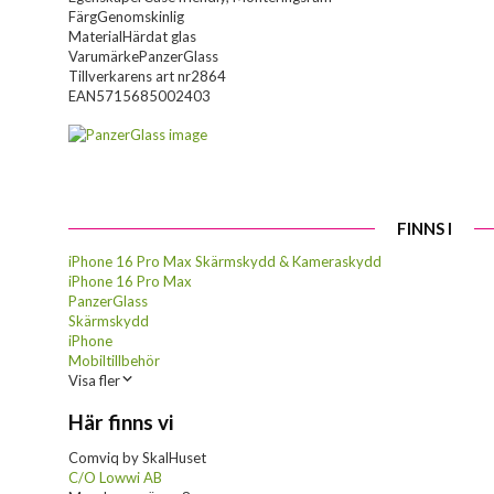
Färg
Genomskinlig
Material
Härdat glas
Varumärke
PanzerGlass
Tillverkarens art nr
2864
EAN
5715685002403
FINNS I
iPhone 16 Pro Max Skärmskydd & Kameraskydd
iPhone 16 Pro Max
PanzerGlass
Skärmskydd
iPhone
Mobiltillbehör
Visa fler
Här finns vi
Comviq by SkalHuset
C/O Lowwi AB