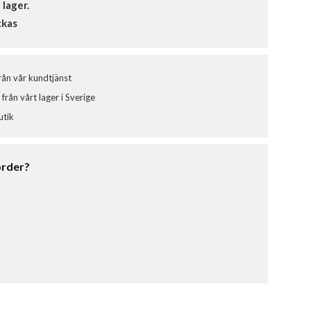
i lager.
ckas
från vår kundtjänst
från vårt lager i Sverige
utik
order?