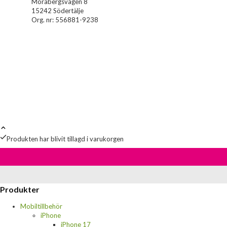
Morabergsvägen 8
15242 Södertälje
Org. nr: 556881-9238
Produkten har blivit tillagd i varukorgen
Produkter
Mobiltillbehör
iPhone
iPhone 17