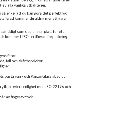
d en kladdfri beläggning med antibakteriell
av alla vanliga ytbakterier.
så enkel att du kan göra det perfekt vid
stallerad kommer du aldrig mer att vara
 samtidigt som det lämnar plats för ett
 och kommer i FSC-certifierad förpackning
ens faror.
nde, fall och skärmsprickor.
ligner
ts bästa vän - och PanzerGlass absolut
iga ytbakterier i enlighet med ISO 22196 och
pår av fingeravtryck