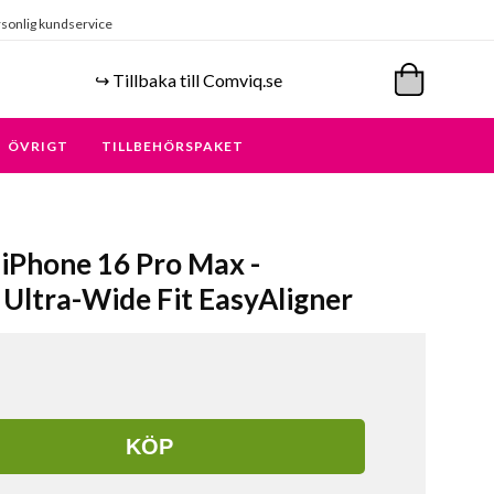
sonlig kundservice
↪️ Tillbaka till Comviq.se
ÖVRIGT
TILLBEHÖRSPAKET
 iPhone 16 Pro Max -
Ultra-Wide Fit EasyAligner
KÖP