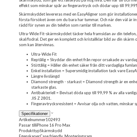
skärmskydd, som ger ett fallskydd på hög nivå. Den har till och me
effekt som minskar spår av fingeravtryck och dödar upp till 99,99% 
Skärmskyddet levereras med en EasyAligner som gör installationen 
första försöket även om du bara har tummar. Och när den väl är in
rädd för synen av din telefon som ramlar till marken.
Ultra-Wide Fit-skärmskyddet täcker hela framsidan av din telefon,
skal/fodral. Det ger en komplett och kristallklar bild av din skärm
som kan återvinnas.
Ultra-Wide Fit
Reptålig = Skyddar din enhet från repor orsakade av vardag
Stöttålig = Håller din enhet säker från ditt vardagliga fumla
Enkel installation = Supersmidig installation tack vare EasyA
Längre livslängd
Diamond strength - starkast = Diamond strength är en enhe
starkaste glas.
Antibakteriell = Bevisat döda upp till 99,99 % av alla vanl
JIS Z 2801.
Fingeravtrycksresistent = Avvisar olja och vatten, minskar s
Specifikationer
Artikelnummer
102493
Passar till
iPhone 16 Pro Max
Produkttyp
Skärmskydd
Egenskaper
Case friendly, Monteringsram