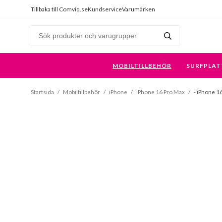
Tillbaka till Comviq.se
Kundservice
Varumärken
MOBILTILLBEHÖR
SURFPLAT
Startsida
/
Mobiltillbehör
/
iPhone
/
iPhone 16 Pro Max
/
- iPhone 1