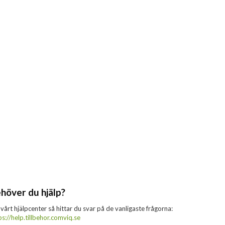
höver du hjälp?
 vårt hjälpcenter så hittar du svar på de vanligaste frågorna:
ps://help.tillbehor.comviq.se