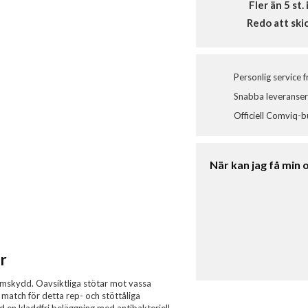
Fler än 5 st. 
Redo att ski
Personlig service 
Snabba leveranser 
Officiell Comviq-b
När kan jag få min 
r
rmskydd. Oavsiktliga stötar mot vassa
n match för detta rep- och stöttåliga