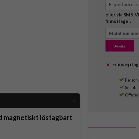
eller via SMS. 
finns i lager.
Bevaka
Finns ej i lag
Personli
Snabba l
Officiel
 magnetiskt löstagbart