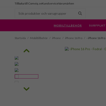
Tillbaka till Comviq.se
Kundservice
Varumärken
MOBILTILLBEHÖR
SURFPLAT
Startsida
/
Mobiltillbehör
/
iPhone
/
iPhone 16 Pro
/
- iPhone 16 Pro 