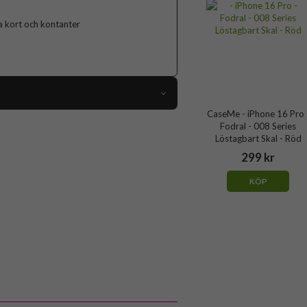
ga kort och kontanter
CaseMe - iPhone 16 Pro 
104106
Fodral - 008 Series
Löstagbart Skal - Röd
iPhone 16 Pro
299 kr
Fodral
KÖP
edja, Handrem, Kortfack, Löstagbart skal
Blå
Konstläder, Mjukplast (TPU)
CaseMe