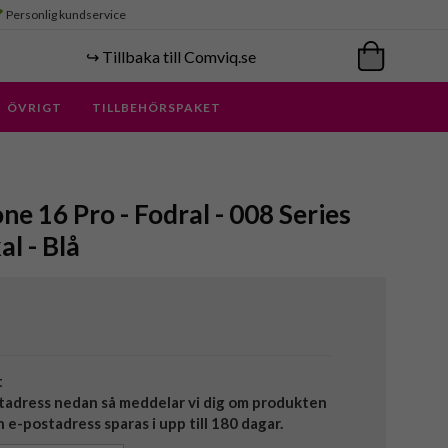
Personlig kundservice
↪️ Tillbaka till Comviq.se
ÖVRIGT
TILLBEHÖRSPAKET
ne 16 Pro - Fodral - 008 Series
l - Blå
t
tadress nedan så meddelar vi dig om produkten
in e-postadress sparas i upp till 180 dagar.