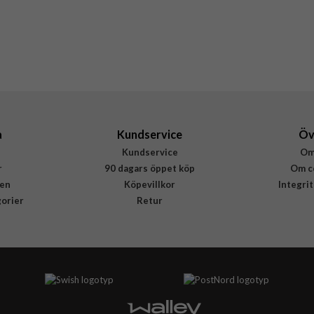
a
Kundservice
Öv
Kundservice
Om
r
90 dagars öppet köp
Om c
en
Köpevillkor
Integri
gorier
Retur