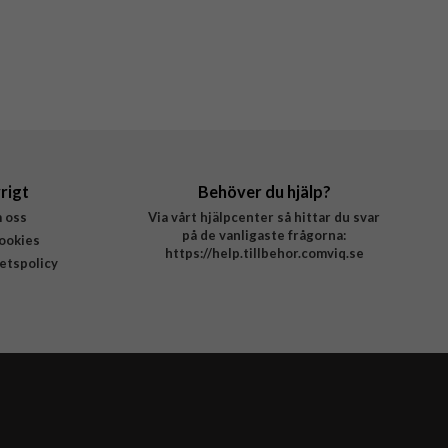
rigt
Behöver du hjälp?
 oss
Via vårt hjälpcenter så hittar du svar
på de vanligaste frågorna:
ookies
https://help.tillbehor.comviq.se
tetspolicy