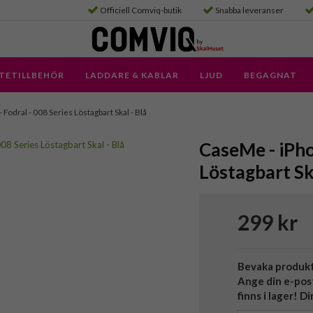
Officiell Comviq-butik
Snabba leveranser
TETILLBEHÖR
LADDARE & KABLAR
LJUD
BEGAGNAT
- Fodral - 008 Series Löstagbart Skal - Blå
CaseMe - iPho
Löstagbart Ska
299 kr
Bevaka produk
Ange din e-pos
finns i lager! D