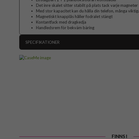
Det inre skalet sitter stabilt på plats tack varje magneter
Med stor kapacitet kan du hålla din telefon, många vikti
Magnetiskt knapplås håller fodralet stängt
Kontantfack med dragkedja
Handledsrem för bekväm bäring
SPECIFIKATIONER
Artikelnummer
Passar till
Produkttyp
Egenskaper
Dragk
Färg
Material
Varumärke
FINNS I