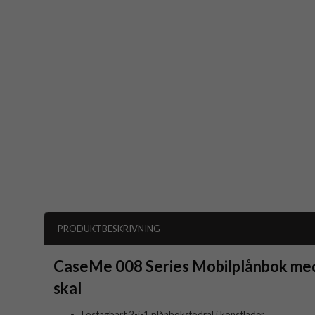
PRODUKTBESKRIVNING
CaseMe 008 Series Mobilplånbok med
skal
Löstagbart 2-i-1 plånboksfodral i konstläder