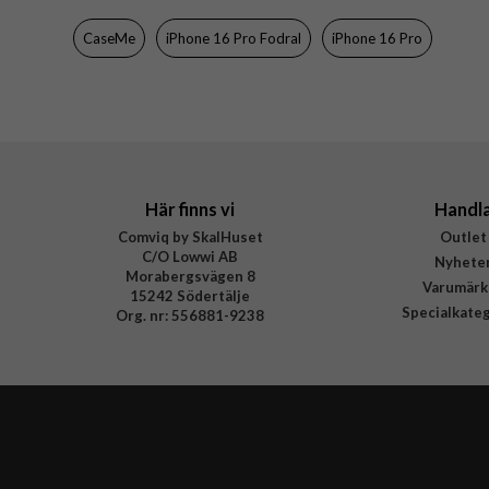
CaseMe
iPhone 16 Pro Fodral
iPhone 16 Pro
Här finns vi
Handl
Comviq by SkalHuset
Outlet
C/O Lowwi AB
Nyhete
Morabergsvägen 8
Varumärk
15242 Södertälje
Specialkate
Org. nr: 556881-9238