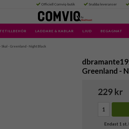
Officiell Comviq-butik
Snabba leveranser
TETILLBEHÖR
LADDARE & KABLAR
LJUD
BEGAGNAT
- Skal - Greenland - Night Black
dbramante1928
Greenland - N
229 kr
Endast
1
st. 