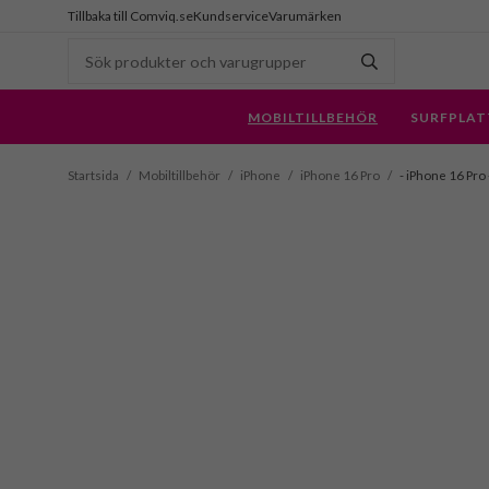
Tillbaka till Comviq.se
Kundservice
Varumärken
MOBILTILLBEHÖR
SURFPLAT
Startsida
/
Mobiltillbehör
/
iPhone
/
iPhone 16 Pro
/
- iPhone 16 Pro 