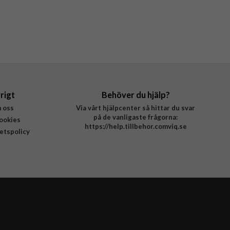
rigt
Behöver du hjälp?
 oss
Via vårt hjälpcenter så hittar du svar
på de vanligaste frågorna:
ookies
https://help.tillbehor.comviq.se
tetspolicy