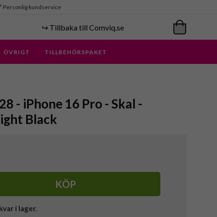
Personlig kundservice
↪️ Tillbaka till Comviq.se
ÖVRIGT
TILLBEHÖRSPAKET
 - iPhone 16 Pro - Skal -
ight Black
KÖP
kvar i lager.