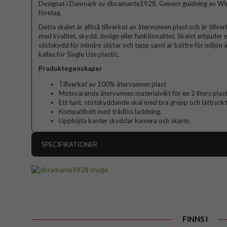
Designat i Danmark av dbramante1928. Genom guidning av WW
företag.
Detta skalet är alltså tillverkat av återvunnen plast och är till
med kvalitet, skydd, design eller funktionalitet. Skalet erbjuder 
stötskydd för mindre stötar och tapp samt är bättre för miljön ä
kallas för Single Use plastic.
Produktegenskaper
Tillverkat av 100% återvunnen plast
Motsvarande återvunnen materialvikt för en 2 liters plast
Ett tunt, stötskyddande skal med bra grepp och lättryck
Kompatibelt med trådlös laddning.
Upphöjta kanter skyddar kamera och skärm.
SPECIFIKATIONER
Artikelnummer
Passar till
Produkttyp
Egenskaper
FINNS I