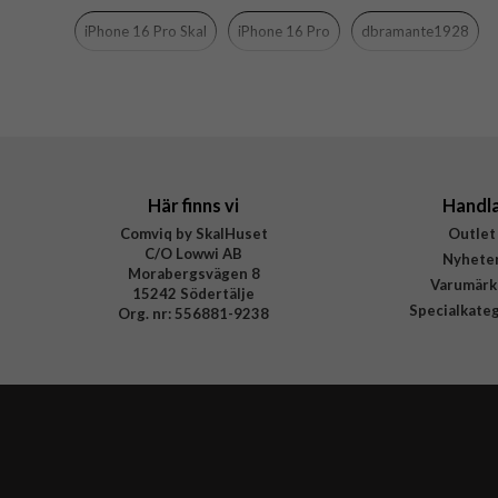
Färg
iPhone 16 Pro Skal
iPhone 16 Pro
dbramante1928
Material
Varumärke
Tillverkarens art nr
EAN
Här finns vi
Handl
Comviq by SkalHuset
Outlet
C/O Lowwi AB
Nyhete
Morabergsvägen 8
Varumärk
15242 Södertälje
Specialkate
Org. nr: 556881-9238