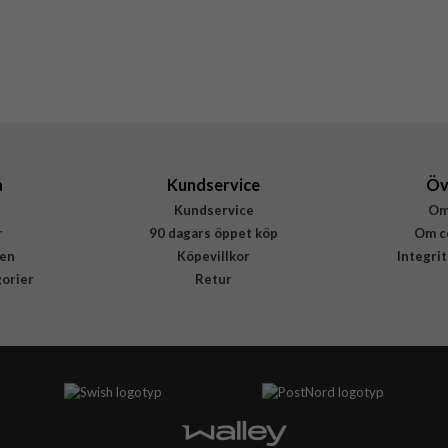
Svart
Återvunnen plast
dbramante1928
GL61NIBL6230
5711428062307
a
Kundservice
Öv
Kundservice
Om
r
90 dagars öppet köp
Om c
en
Köpevillkor
Integri
gorier
Retur