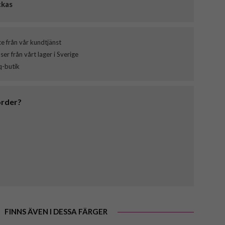
ckas
ce från vår kundtjänst
er från vårt lager i Sverige
q-butik
order?
FINNS ÄVEN I DESSA FÄRGER