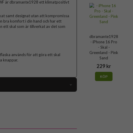
F är dbramante1928 ett klimatpositivt
verkat samt designat utan att kompromissa
en bra komfort i din hand och har ett
n ett skal som är tillverkat av det som
dbramante1928
- iPhone 16 Pro
- Skal -
Greenland - Pink
flaska används för att göra ett skal
Sand
ta knappar.
229 kr
KÖP
103366
iPhone 16 Pro
Skal
Miljövänlig, Trådlös laddning-kompatibel