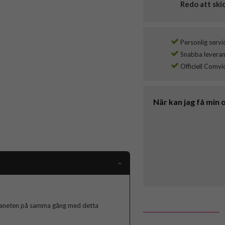
Redo att ski
Personlig servi
Snabba leverans
Officiell Comvi
När kan jag få min 
 planeten på samma gång med detta