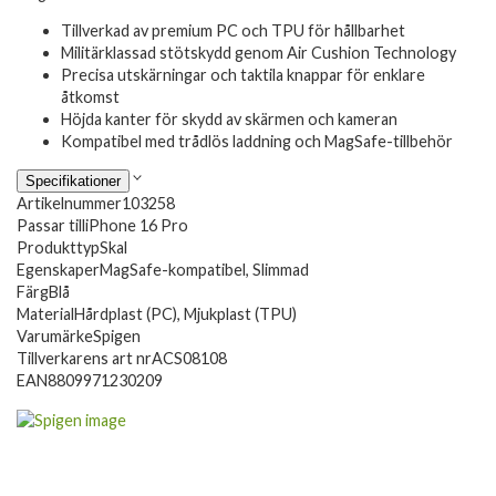
Tillverkad av premium PC och TPU för hållbarhet
Militärklassad stötskydd genom Air Cushion Technology
Precisa utskärningar och taktila knappar för enklare
åtkomst
Höjda kanter för skydd av skärmen och kameran
Kompatibel med trådlös laddning och MagSafe-tillbehör
Specifikationer
Artikelnummer
103258
Passar till
iPhone 16 Pro
Produkttyp
Skal
Egenskaper
MagSafe-kompatibel, Slimmad
Färg
Blå
Material
Hårdplast (PC), Mjukplast (TPU)
Varumärke
Spigen
Tillverkarens art nr
ACS08108
EAN
8809971230209