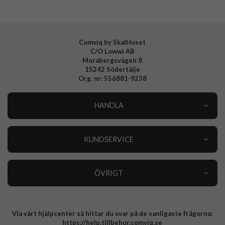
EAN
8809971231084
Comviq by SkalHuset
C/O Lowwi AB
Morabergsvägen 8
15242 Södertälje
Org. nr: 556881-9238
HANDLA
Outlet
Nyheter
KUNDSERVICE
Varumärken
Kundservice
Specialkategorier
90 dagars öppet köp
ÖVRIGT
Köpevillkor
Om oss
Retur
Om cookies
Via vårt hjälpcenter så hittar du svar på de vanligaste frågorna:
Integritetspolicy
https://help.tillbehor.comviq.se