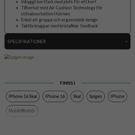
Inbyggt kortfack med plats för ett kort
Tillverkat med Air Cushion Technology för
stötabsorbation i hörnen
Enkel att greppa och ergonomisk design
Taktila knappar med kristallklar feedback
SPECIFIKATIONER
Artikelnummer
103308
Passar till
iPhone 16
Produkttyp
Skal
FINNS I
Egenskaper
Kortfack
iPhone 16 Skal
iPhone 16
Skal
Spigen
iPhone
Färg
Genomskinlig
Material
Mjukplast (TPU)
Mobiltillbehör
Varumärke
Spigen
Tillverkarens art nr
ACS08213