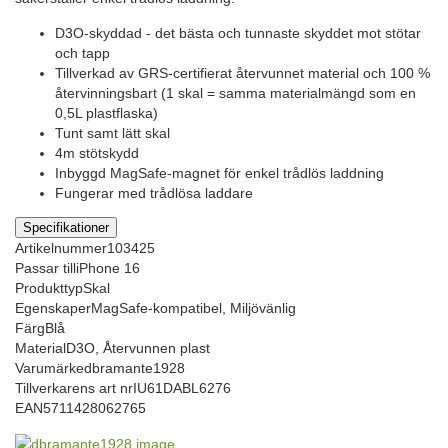
D3O-skyddad - det bästa och tunnaste skyddet mot stötar
och tapp
Tillverkad av GRS-certifierat återvunnet material och 100 %
återvinningsbart (1 skal = samma materialmängd som en
0,5L plastflaska)
Tunt samt lätt skal
4m stötskydd
Inbyggd MagSafe-magnet för enkel trådlös laddning
Fungerar med trådlösa laddare
Specifikationer
Artikelnummer
103425
Passar till
iPhone 16
Produkttyp
Skal
Egenskaper
MagSafe-kompatibel, Miljövänlig
Färg
Blå
Material
D3O, Återvunnen plast
Varumärke
dbramante1928
Tillverkarens art nr
IU61DABL6276
EAN
5711428062765