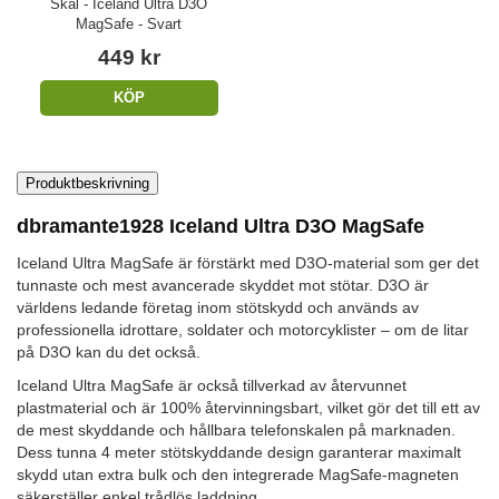
Skal - Iceland Ultra D3O
MagSafe - Svart
449 kr
KÖP
Produktbeskrivning
dbramante1928 Iceland Ultra D3O MagSafe
Iceland Ultra MagSafe är förstärkt med D3O-material som ger det
tunnaste och mest avancerade skyddet mot stötar. D3O är
världens ledande företag inom stötskydd och används av
professionella idrottare, soldater och motorcyklister – om de litar
på D3O kan du det också.
Iceland Ultra MagSafe är också tillverkad av återvunnet
plastmaterial och är 100% återvinningsbart, vilket gör det till ett av
de mest skyddande och hållbara telefonskalen på marknaden.
Dess tunna 4 meter stötskyddande design garanterar maximalt
skydd utan extra bulk och den integrerade MagSafe-magneten
säkerställer enkel trådlös laddning.