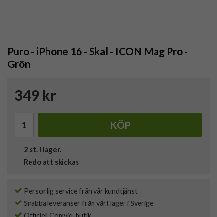
Puro - iPhone 16 - Skal - ICON Mag Pro -
Grön
349 kr
KÖP
2
st. i lager.
Redo att skickas
Personlig service från vår kundtjänst
Snabba leveranser från vårt lager i Sverige
Officiell Comviq-butik