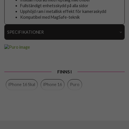
Fullständigt enhetsskydd på alla sidor
Upphöjd ram i metallisk effekt för kameraskydd
Kompatibel med MagSafe-teknik
SPECIFIKATIONER
Artikelnummer
103595
Passar till
iPhone 16
Produkttyp
Skal
FINNS I
Egenskaper
MagSafe-kompatibel
iPhone 16 Skal
iPhone 16
Puro
Färg
Grön
Material
Silikon
Varumärke
Puro
Tillverkarens art nr
PUIPC1661ICONMPGRN
EAN
8018417485268