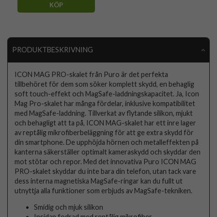
KÖP
PRODUKTBESKRIVNING
ICON MAG PRO-skalet från Puro är det perfekta
tillbehöret för dem som söker komplett skydd, en behaglig
soft touch-effekt och MagSafe-laddningskapacitet. Ja, Icon
Mag Pro-skalet har många fördelar, inklusive kompatibilitet
med MagSafe-laddning. Tillverkat av flytande silikon, mjukt
och behagligt att ta på, ICON MAG-skalet har ett inre lager
av reptålig mikrofiberbeläggning för att ge extra skydd för
din smartphone. De upphöjda hörnen och metalleffekten på
kanterna säkerställer optimalt kameraskydd och skyddar den
mot stötar och repor. Med det innovativa Puro ICON MAG
PRO-skalet skyddar du inte bara din telefon, utan tack vare
dess interna magnetiska MagSafe-ringar kan du fullt ut
utnyttja alla funktioner som erbjuds av MagSafe-tekniken.
Smidig och mjuk silikon
Insidan fodrad med reptålig mikrofiber