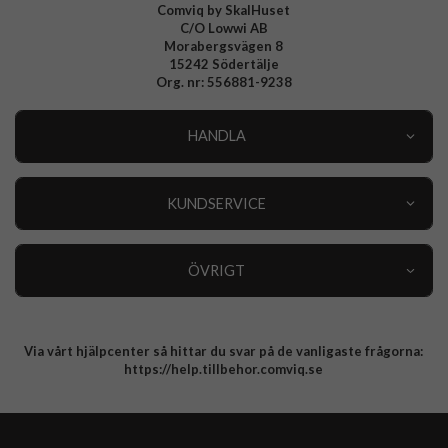
Comviq by SkalHuset
C/O Lowwi AB
Morabergsvägen 8
15242 Södertälje
Org. nr: 556881-9238
HANDLA
Outlet
Nyheter
KUNDSERVICE
Varumärken
Kundservice
Specialkategorier
90 dagars öppet köp
ÖVRIGT
Köpevillkor
Om oss
Retur
Om cookies
Via vårt hjälpcenter så hittar du svar på de vanligaste frågorna:
Integritetspolicy
https://help.tillbehor.comviq.se