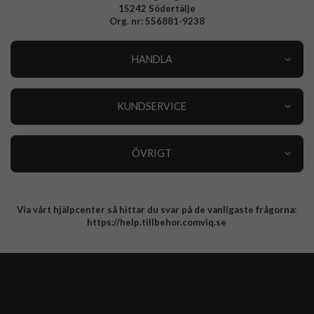
15242 Södertälje
Org. nr: 556881-9238
HANDLA
Outlet
Nyheter
KUNDSERVICE
Varumärken
Kundservice
Specialkategorier
90 dagars öppet köp
ÖVRIGT
Köpevillkor
Om oss
Retur
Om cookies
Via vårt hjälpcenter så hittar du svar på de vanligaste frågorna:
Integritetspolicy
https://help.tillbehor.comviq.se