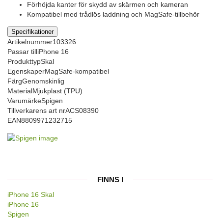
Förhöjda kanter för skydd av skärmen och kameran
Kompatibel med trådlös laddning och MagSafe-tillbehör
Specifikationer
Artikelnummer
103326
Passar till
iPhone 16
Produkttyp
Skal
Egenskaper
MagSafe-kompatibel
Färg
Genomskinlig
Material
Mjukplast (TPU)
Varumärke
Spigen
Tillverkarens art nr
ACS08390
EAN
8809971232715
FINNS I
iPhone 16 Skal
iPhone 16
Spigen