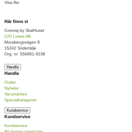
Visa fler
Här finns vi
Comviq by SkalHuset
C/O Lowwi AB
Morabergsvägen 8
15242 Södertälje
Org. nr: 556881-9238
Handla
Handla
Outlet
Nyheter
Varumärken
Specialkategorier
Kundservice
Kundservice
Kundservice
90 dagars öppet köp