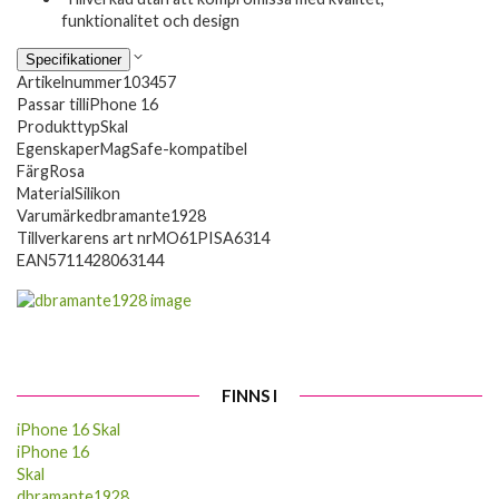
funktionalitet och design
Specifikationer
Artikelnummer
103457
Passar till
iPhone 16
Produkttyp
Skal
Egenskaper
MagSafe-kompatibel
Färg
Rosa
Material
Silikon
Varumärke
dbramante1928
Tillverkarens art nr
MO61PISA6314
EAN
5711428063144
FINNS I
iPhone 16 Skal
iPhone 16
Skal
dbramante1928