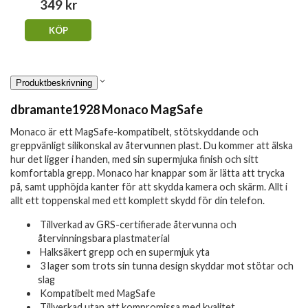
349 kr
KÖP
Produktbeskrivning
dbramante1928 Monaco MagSafe
Monaco är ett MagSafe-kompatibelt, stötskyddande och
greppvänligt silikonskal av återvunnen plast. Du kommer att älska
hur det ligger i handen, med sin supermjuka finish och sitt
komfortabla grepp. Monaco har knappar som är lätta att trycka
på, samt upphöjda kanter för att skydda kamera och skärm. Allt i
allt ett toppenskal med ett komplett skydd för din telefon.
Tillverkad av GRS-certifierade återvunna och
återvinningsbara plastmaterial
Halksäkert grepp och en supermjuk yta
3 lager som trots sin tunna design skyddar mot stötar och
slag
Kompatibelt med MagSafe
Tillverkad utan att kompromissa med kvalitet,