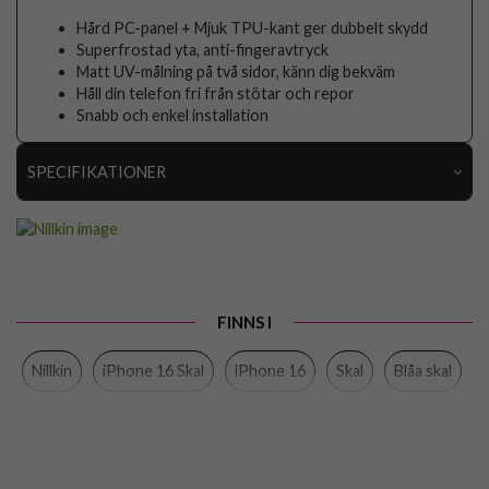
Hård PC-panel + Mjuk TPU-kant ger dubbelt skydd
Superfrostad yta, anti-fingeravtryck
Matt UV-målning på två sidor, känn dig bekväm
Håll din telefon fri från stötar och repor
Snabb och enkel installation
SPECIFIKATIONER
Artikelnummer
112148
Passar till
iPhone 16
Produkttyp
Skal
FINNS I
Egenskaper
Trådlös laddning-kompatibel
Nillkin
iPhone 16 Skal
iPhone 16
Skal
Blåa skal
Färg
Blå
Material
Hårdplast (PC), Mjukplast (TPU)
Varumärke
Nillkin
EAN
6902048286429