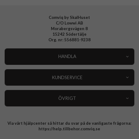
Comviq by SkalHuset
C/O Lowwi AB
Morabergsvägen 8
15242 Södertälje
Org. nr: 556881-9238
HANDLA
Outlet
Nyheter
KUNDSERVICE
Varumärken
Kundservice
Specialkategorier
90 dagars öppet köp
ÖVRIGT
Köpevillkor
Om oss
Retur
Om cookies
Via vårt hjälpcenter så hittar du svar på de vanligaste frågorna:
Integritetspolicy
https://help.tillbehor.comviq.se