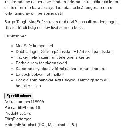
inspirerade av de senaste modetrenderna, vilket säkerställer att
din telefon inte bara är skyddad, utan också fungerar som en
förlängning av din personliga stil.
Burga Tough MagSafe-skalen är ditt VIP-pass till modedjungeln.
Bli vild, förbli listig och lev livet som en boss.
Funktioner
MagSafe kompatibel
Dubbla lager: Silikon på insidan + hårt skal på utsidan
Täcker hela vägen runt telefonens kanter
Förhöjd ram för skärmskydd
Kameran skyddas av förhöjda kanter runt kameran
Lätt och bekväm att hålla i
För dig som behöver extra skydd, samtidigt som du
behåller stilen
Specifikationer
Artikelnummer
118909
Passar till
iPhone 16
Produkttyp
Skal
Färg
Flerfärgad
Material
Hårdplast (PC), Mjukplast (TPU)