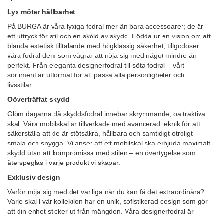
Lyx möter hållbarhet
På BURGA är våra lyxiga fodral mer än bara accessoarer; de är
ett uttryck för stil och en sköld av skydd. Födda ur en vision om att
blanda estetisk tilltalande med högklassig säkerhet, tillgodoser
våra fodral dem som vägrar att nöja sig med något mindre än
perfekt. Från eleganta designerfodral till söta fodral – vårt
sortiment är utformat för att passa alla personligheter och
livsstilar.
Oöverträffat skydd
Glöm dagarna då skyddsfodral innebar skrymmande, oattraktiva
skal. Våra mobilskal är tillverkade med avancerad teknik för att
säkerställa att de är stötsäkra, hållbara och samtidigt otroligt
smala och snygga. Vi anser att ett mobilskal ska erbjuda maximalt
skydd utan att kompromissa med stilen – en övertygelse som
återspeglas i varje produkt vi skapar.
Exklusiv design
Varför nöja sig med det vanliga när du kan få det extraordinära?
Varje skal i vår kollektion har en unik, sofistikerad design som gör
att din enhet sticker ut från mängden. Våra designerfodral är