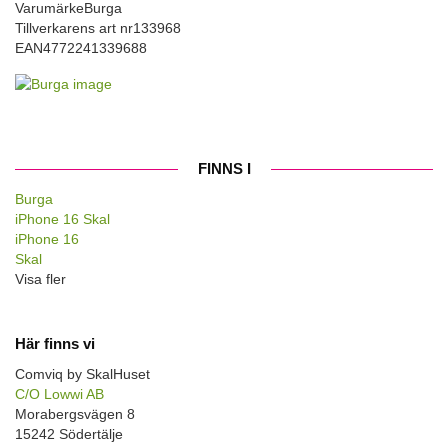
Varumärke
Burga
Tillverkarens art nr
133968
EAN
4772241339688
FINNS I
Burga
iPhone 16 Skal
iPhone 16
Skal
Visa fler
Här finns vi
Comviq by SkalHuset
C/O Lowwi AB
Morabergsvägen 8
15242 Södertälje