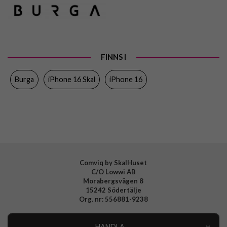
Artikelnummer
107831
Passar till
iPhone 16
Produkttyp
Skal
Egenskaper
MagSafe-kompatibel
FINNS I
Färg
Flerfärgad
Burga
iPhone 16 Skal
iPhone 16
Material
Hårdplast (PC), Mjukplast (TPU)
Varumärke
Burga
Tillverkarens art nr
SV 02 IP16 TH-MAGSAFE
EAN
4772229405497
Comviq by SkalHuset
C/O Lowwi AB
Morabergsvägen 8
15242 Södertälje
Org. nr: 556881-9238
HANDLA