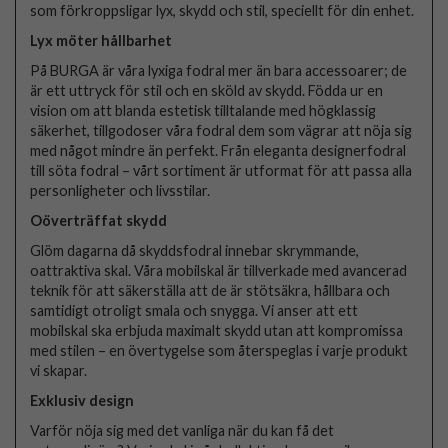
som förkroppsligar lyx, skydd och stil, speciellt för din enhet.
Lyx möter hållbarhet
På BURGA är våra lyxiga fodral mer än bara accessoarer; de
är ett uttryck för stil och en sköld av skydd. Födda ur en
vision om att blanda estetisk tilltalande med högklassig
säkerhet, tillgodoser våra fodral dem som vägrar att nöja sig
med något mindre än perfekt. Från eleganta designerfodral
till söta fodral – vårt sortiment är utformat för att passa alla
personligheter och livsstilar.
Oöverträffat skydd
Glöm dagarna då skyddsfodral innebar skrymmande,
oattraktiva skal. Våra mobilskal är tillverkade med avancerad
teknik för att säkerställa att de är stötsäkra, hållbara och
samtidigt otroligt smala och snygga. Vi anser att ett
mobilskal ska erbjuda maximalt skydd utan att kompromissa
med stilen – en övertygelse som återspeglas i varje produkt
vi skapar.
Exklusiv design
Varför nöja sig med det vanliga när du kan få det