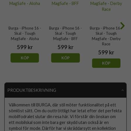
Burga - iPhone 16 -
Burga - iPhone 16 -
Burga - iPhone 16 -
Skal - Tough
Skal - Tough
Skal - Tough
MagSafe - Aloha
MagSafe - BFF
MagSafe - Derby
Race
599 kr
599 kr
599 kr
KÖP
KÖP
KÖP
PRODUKTBESKRIVNING
Välkommen till BURGA, där stil möter funktionalitet på ett
sömlöst sätt. Om du outtröttligt har letat efter det perfekta
mobilfodralet slutar din resa här. Vi förstår din önskan om
ett mobilskal som inte bara ger skydd utan också är en
symbol för mode. Därför har vi skräddarsytt en kollektion