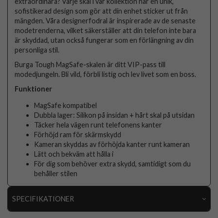
extraordinära? Varje skal i vår kollektion har en unik,
sofistikerad design som gör att din enhet sticker ut från
mängden. Våra designerfodral är inspirerade av de senaste
modetrenderna, vilket säkerställer att din telefon inte bara
är skyddad, utan också fungerar som en förlängning av din
personliga stil.
Burga Tough MagSafe-skalen är ditt VIP-pass till
modedjungeln. Bli vild, förbli listig och lev livet som en boss.
Funktioner
MagSafe kompatibel
Dubbla lager: Silikon på insidan + hårt skal på utsidan
Täcker hela vägen runt telefonens kanter
Förhöjd ram för skärmskydd
Kameran skyddas av förhöjda kanter runt kameran
Lätt och bekväm att hålla i
För dig som behöver extra skydd, samtidigt som du
behåller stilen
SPECIFIKATIONER