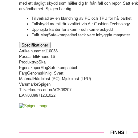
med ett dagligt skydd som håller dig fri från fall och repor. Sätt en
användbarhet. Spigen har dig.
Tillverkad av en blandning av PC och TPU för hållbarhet
Fallskydd av militär kvalitet via Air Cushion Technology
Upphöjda kanter för skärm- och kameraskydd
Fullt MagSafe-kompatibel tack vare inbyggda magneter
Specifikationer
Artikelnummer
110038
Passar till
iPhone 16
Produkttyp
Skal
Egenskaper
MagSafe-kompatibel
Färg
Genomskinlig, Svart
Material
Hårdplast (PC), Mjukplast (TPU)
Varumärke
Spigen
Tillverkarens art nr
ACS08207
EAN
8809971231022
FINNS I