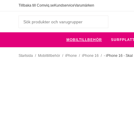
Tillbaka till Comviq.se
Kundservice
Varumärken
MOBILTILLBEHÖR
SURFPLAT
Startsida
/
Mobiltillbehör
/
iPhone
/
iPhone 16
/
- iPhone 16 - Skal