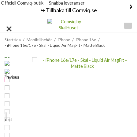
Officiell Comviq-butik
Snabba leveranser
↪️ Tillbaka till Comviq.se
Startsida
/
Mobiltillbehör
/
iPhone
/
iPhone 16e
/
- iPhone 16e/17e - Skal - Liquid Air MagFit - Matte Black
Previous
Next