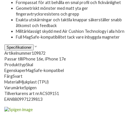
Formpassat för att behålla en smal profil och fickvänlighet
Geometriskt mönster med matt yta ger
fingeravtrycksresistens och grepp
Exakta utskärningar och taktila knappar säkerställer snabb
åtkomst och feedback
Militärklassigt skydd med Air Cushion Technology i alla hörn
Full MagSafe-kompatibilitet tack vare inbyggda magneter
Specifikationer
Artikelnummer
109872
Passar till
iPhone 16e, iPhone 17e
Produkttyp
Skal
Egenskaper
MagSafe-kompatibel
Färg
Svart
Material
Mjukplast (TPU)
Varumärke
Spigen
Tillverkarens art nr
ACS09151
EAN
8809971239813