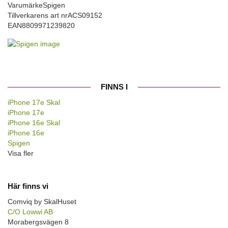
Varumärke
Spigen
Tillverkarens art nr
ACS09152
EAN
8809971239820
FINNS I
iPhone 17e Skal
iPhone 17e
iPhone 16e Skal
iPhone 16e
Spigen
Visa fler
Här finns vi
Comviq by SkalHuset
C/O Lowwi AB
Morabergsvägen 8