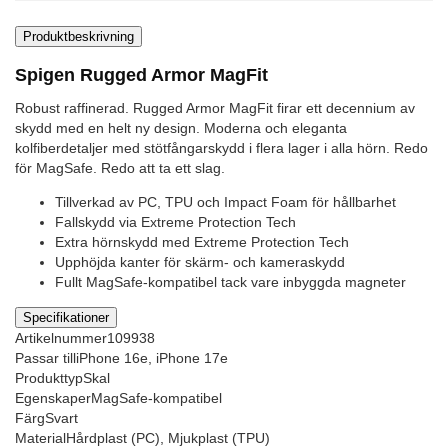
Produktbeskrivning
Spigen Rugged Armor MagFit
Robust raffinerad. Rugged Armor MagFit firar ett decennium av
skydd med en helt ny design. Moderna och eleganta
kolfiberdetaljer med stötfångarskydd i flera lager i alla hörn. Redo
för MagSafe. Redo att ta ett slag.
Tillverkad av PC, TPU och Impact Foam för hållbarhet
Fallskydd via Extreme Protection Tech
Extra hörnskydd med Extreme Protection Tech
Upphöjda kanter för skärm- och kameraskydd
Fullt MagSafe-kompatibel tack vare inbyggda magneter
Specifikationer
Artikelnummer
109938
Passar till
iPhone 16e, iPhone 17e
Produkttyp
Skal
Egenskaper
MagSafe-kompatibel
Färg
Svart
Material
Hårdplast (PC), Mjukplast (TPU)