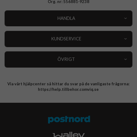
Org. nr: 556881-9238
HANDLA
Outlet
Nyheter
KUNDSERVICE
Varumärken
Kundservice
Specialkategorier
90 dagars öppet köp
ÖVRIGT
Köpevillkor
Om oss
Retur
Om cookies
Via vårt hjälpcenter så hittar du svar på de vanligaste frågorna:
Integritetspolicy
https://help.tillbehor.comviq.se