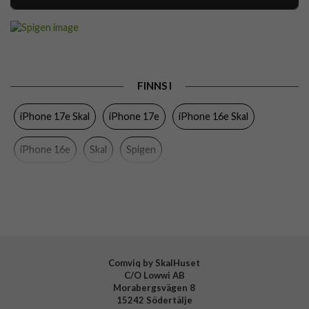
Artikelnummer
116590
Passar till
iPhone 16e, iPhone 17e
Produkttyp
Skal
FINNS I
Egenskaper
MagSafe-kompatibel
iPhone 17e Skal
iPhone 17e
iPhone 16e Skal
Färg
Vit
Material
Hårdplast (PC), Mjukplast (TPU)
iPhone 16e
Skal
Spigen
Varumärke
Spigen
Tillverkarens art nr
ACS09142
EAN
8809971239721
Comviq by SkalHuset
C/O Lowwi AB
Morabergsvägen 8
15242 Södertälje