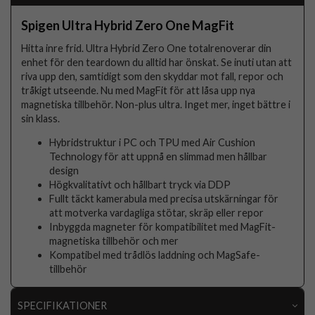
Spigen Ultra Hybrid Zero One MagFit
Hitta inre frid. Ultra Hybrid Zero One totalrenoverar din
enhet för den teardown du alltid har önskat. Se inuti utan att
riva upp den, samtidigt som den skyddar mot fall, repor och
tråkigt utseende. Nu med MagFit för att låsa upp nya
magnetiska tillbehör. Non-plus ultra. Inget mer, inget bättre i
sin klass.
Hybridstruktur i PC och TPU med Air Cushion
Technology för att uppnå en slimmad men hållbar
design
Högkvalitativt och hållbart tryck via DDP
Fullt täckt kamerabula med precisa utskärningar för
att motverka vardagliga stötar, skräp eller repor
Inbyggda magneter för kompatibilitet med MagFit-
magnetiska tillbehör och mer
Kompatibel med trådlös laddning och MagSafe-
tillbehör
SPECIFIKATIONER