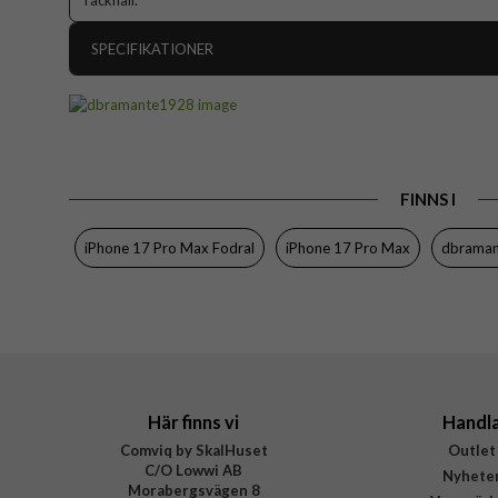
räckhåll.
SPECIFIKATIONER
Artikelnummer
Passar till
Produkttyp
FINNS I
Egenskaper
Kortf
Färg
iPhone 17 Pro Max Fodral
iPhone 17 Pro Max
dbrama
Material
Varumärke
Tillverkarens art nr
EAN
Här finns vi
Handl
Comviq by SkalHuset
Outlet
C/O Lowwi AB
Nyhete
Morabergsvägen 8