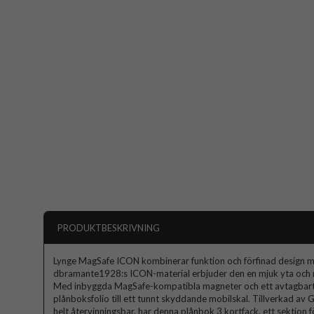
PRODUKTBESKRIVNING
Lynge MagSafe ICON kombinerar funktion och förfinad design med
dbramante1928:s ICON-material erbjuder den en mjuk yta och m
Med inbyggda MagSafe-kompatibla magneter och ett avtagbart 
plånboksfolio till ett tunnt skyddande mobilskal. Tillverkad av 
helt återvinningsbar, har denna plånbok 3 kortfack, ett sektion 