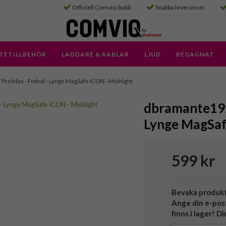
Officiell Comviq-butik
Snabba leveranser
TETILLBEHÖR
LADDARE & KABLAR
LJUD
BEGAGNAT
7 Pro Max - Fodral - Lynge MagSafe ICON - Midnight
dbramante1928
Lynge MagSaf
599 kr
Bevaka produk
Ange din e-pos
finns i lager! D