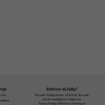
rigt
Behöver du hjälp?
 oss
Via vårt hjälpcenter så hittar du svar
på de vanligaste frågorna:
ookies
https://help.tillbehor.comviq.se