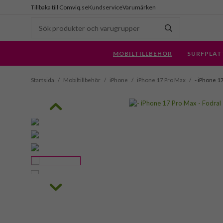
Tillbaka till Comviq.se
Kundservice
Varumärken
MOBILTILLBEHÖR
SURFPLAT
Startsida
/
Mobiltillbehör
/
iPhone
/
iPhone 17 Pro Max
/
- iPhone 1