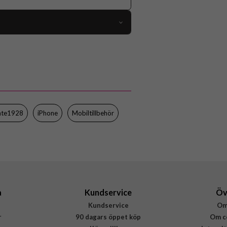
109464
iPhone 17 Pro Max
Fodral
ack, Löstagbart skal, MagSafe-kompatibel
Svart
nte1928
iPhone
Mobiltillbehör
Återvunnen plast
dbramante1928
LM69ICBL6675
5711428066756
a
Kundservice
Öv
Kundservice
Om
r
90 dagars öppet köp
Om c