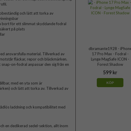
fil.
pbeständig och lätt att torka av
vinningsbar
ta bort för ett slimmat skyddande fodral
säkert på plats
dlar
dbramante1928 - iPhon
 ansvarsfulla material. Tillverkad av
17 Pro Max - Fodral -
otstår fläckar, repor och bläckmärken.
Lynge MagSafe ICON -
snap-on-fodral anpassar den sig från en
Forest Shadow
599 kr
KÖP
ållbar, med en yta som är
ken) och lätt att torka av. Tillverkad av
dlös laddning och kompatibilitet med
 och en dedikerad sedel-sektion, allt inom