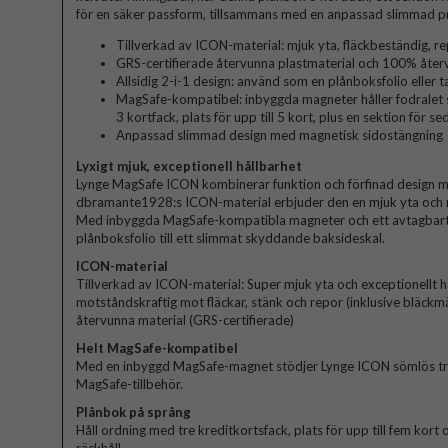
för en säker passform, tillsammans med en anpassad slimmad pro
Tillverkad av ICON-material: mjuk yta, fläckbeständig, re
GRS-certifierade återvunna plastmaterial och 100% åter
Allsidig 2-i-1 design: använd som en plånboksfolio eller 
MagSafe-kompatibel: inbyggda magneter håller fodralet 
3 kortfack, plats för upp till 5 kort, plus en sektion för se
Anpassad slimmad design med magnetisk sidostängning
Lyxigt mjuk, exceptionell hållbarhet
Lynge MagSafe ICON kombinerar funktion och förfinad design med
dbramante1928:s ICON-material erbjuder den en mjuk yta och m
Med inbyggda MagSafe-kompatibla magneter och ett avtagbart 
plånboksfolio till ett slimmat skyddande baksideskal.
ICON-material
Tillverkad av ICON-material: Super mjuk yta och exceptionellt h
motståndskraftig mot fläckar, stänk och repor (inklusive bläckmär
återvunna material (GRS-certifierade)
Helt MagSafe-kompatibel
Med en inbyggd MagSafe-magnet stödjer Lynge ICON sömlös trå
MagSafe-tillbehör.
Plånbok på språng
Håll ordning med tre kreditkortsfack, plats för upp till fem kort