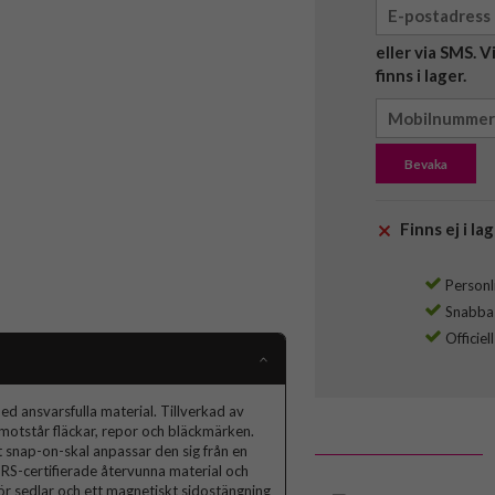
eller via SMS. 
finns i lager.
Bevaka
Finns ej i lag
Personli
Snabba l
Officiel
 ansvarsfulla material. Tillverkad av
otstår fläckar, repor och bläckmärken.
snap-on-skal anpassar den sig från en
GRS-certifierade återvunna material och
för sedlar och ett magnetiskt sidostängning