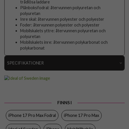
trådlösa laddare
Plånboksfodral: återvunnen polyuretan och
polyuretan
Inre skal: återvunnen polyester och polyester
Foder: återvunnen polyester och polyester
Mobilskalets yttre: återvunnen polyuretan och
polyuretan
Mobilskalets inre: återvunnen polykarbonat och
polykarbonat
SPECIFIKATIONER
Artikelnummer
108746
Passar till
iPhone 17 Pro Max
Produkttyp
Fodral
FINNS I
Egenskaper
Kortfack, Löstagbart skal, MagSafe-
kompatibel
iPhone 17 Pro Max Fodral
iPhone 17 Pro Max
Färg
Rosa