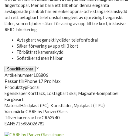
fingertoppar. Mer än bara ett tillbehör, denna eleganta
avslappnade plånbok har en enkel öppna-och-stänga-klämskydd
och ett avtagbart telefonskal omgivet av djurvänligt veganskt
läder, som erbjuder säker förvaring av upp till tre kort, inklusive
RFID-blockering.
Avtagbart veganskt lyxläder telefonfodral
Säker förvaring av upp till 3 kort
Förbättrat kameraskydd
Sofistikerad men hållbar
Specifikationer
Artikelnummer
108806
Passar till
iPhone 17 Pro Max
Produkttyp
Fodral
Egenskaper
Kortfack, Löstagbart skal, MagSafe-kompatibel
Färg
Svart
Material
Hårdplast (PC), Konstläder, Mjukplast (TPU)
Varumärke
CARE by PanzerGlass
Tillverkarens art nr
CR63940
EAN
5715685026782