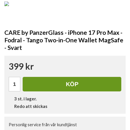
CARE by PanzerGlass - iPhone 17 Pro Max -
Fodral - Tango Two-in-One Wallet MagSafe
- Svart
399 kr
KÖP
3
st. i lager.
Redo att skickas
Personlig service från vår kundtjänst