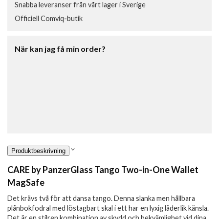
Snabba leveranser från vårt lager i Sverige
Officiell Comviq-butik
När kan jag få min order?
Produktbeskrivning
CARE by PanzerGlass Tango Two-in-One Wallet
MagSafe
Det krävs två för att dansa tango. Denna slanka men hållbara
plånbokfodral med löstagbart skal i ett har en lyxig läderlik känsla.
Det är en stilren kombination av skydd och bekvämlighet vid dina